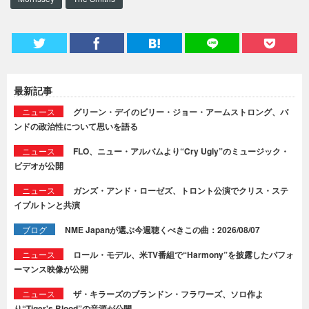
最新記事
ニュース
グリーン・デイのビリー・ジョー・アームストロング、バ
ンドの政治性について思いを語る
ニュース
FLO、ニュー・アルバムより“Cry Ugly”のミュージック・
ビデオが公開
ニュース
ガンズ・アンド・ローゼズ、トロント公演でクリス・ステ
イプルトンと共演
ブログ
NME Japanが選ぶ今週聴くべきこの曲：2026/08/07
ニュース
ロール・モデル、米TV番組で“Harmony”を披露したパフォ
ーマンス映像が公開
ニュース
ザ・キラーズのブランドン・フラワーズ、ソロ作よ
り“Tiger's Blood”の音源が公開