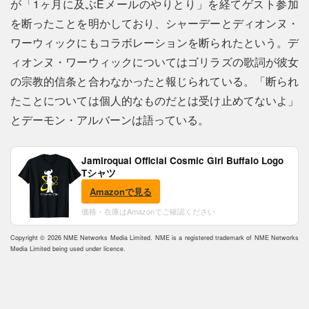
が「1ヶ月に及ぶEメールのやりとり」を経てゲスト参加
を断ったことを明かしており、シャーデーとディオンヌ・
ワーウィックにもコラボレーションを断られたという。デ
ィオンヌ・ワーウィックについてはゴリラズの歌詞が彼女
の宗教的信条と合わなかったと報じられている。「断られ
たことについては個人的なものだとは受け止めてないよ」
とデーモン・アルバーンは語っている。
Jamiroquai Official Cosmic Girl Buffalo Logo
Tシャツ
Amazonで見る
価格・在庫はAmazonでご確認ください
Copyright © 2026 NME Networks Media Limited. NME is a registered trademark of NME Networks
Media Limited being used under licence.