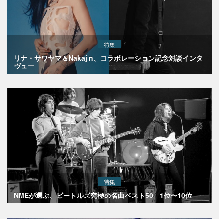
特集
リナ・サワヤマ＆Nakajin、コラボレーション記念対談インタ
ヴュー
特集
NMEが選ぶ、ビートルズ究極の名曲ベスト50 1位〜10位