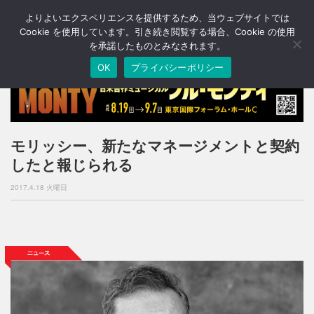
よりよいエクスペリエンスを提供するため、当ウェブサイトでは
T
o
Cookie を使用しています。引き続き閲覧する場合、Cookie の使用
g
を承諾したものとみなされます。
g
OK
プライバシーポリシー
l
e
n
a
v
i
モリッシー、新たなマネージメントと契約
g
したと報じられる
a
t
2017.4.18 火曜日
i
o
n