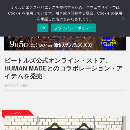
よりよいエクスペリエンスを提供するため、当ウェブサイトでは
T
o
Cookie を使用しています。引き続き閲覧する場合、Cookie の使用
g
を承諾したものとみなされます。
g
OK
プライバシーポリシー
l
e
n
a
v
i
ビートルズ公式オンライン・ストア、
g
HUMAN MADEとのコラボレーション・ア
a
t
イテムを発売
i
o
2017.4.17 月曜日
n