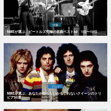
特集
NMEが選ぶ、ビートルズ究極の名曲ベスト50 1位〜10位
ブログ
NMEが選ぶ、あなたが知らないかもしれないクイーンのトリ
ビア50選