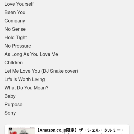
Love Yourself
Been You
Company
No Sense
Hold Tight
No Pressure
As Long As You Love Me
Children
Let Me Love You (DJ Snake cover)
Life Is Worth Living
What Do You Mean?
Baby
Purpose
Sorry
【Amazon.co.jp限定】ザ・シェル・タルミー・