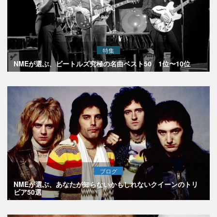
特集
NMEが選ぶ、ビートルズ究極の名曲ベスト50 1位〜10位
ブログ
NMEが選ぶ、あなたが知らないかもしれないクイーンのトリ
ビア50選