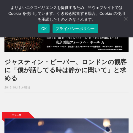
よりよいエクスペリエンスを提供するため、当ウェブサイトでは
T
o
Cookie を使用しています。引き続き閲覧する場合、Cookie の使用
g
を承諾したものとみなされます。
g
OK
プライバシーポリシー
l
e
n
a
v
i
ジャスティン・ビーバー、ロンドンの観客
g
に「僕が話してる時は静かに聞いて」と求
a
t
める
i
o
2016.10.13 木曜日
n