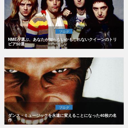
ブログ
NMEが選ぶ、あなたが知らないかもしれないクイーンのトリ
ビア50選
ブログ
ダンス・ミュージックを永遠に変えることになった40枚の名
作