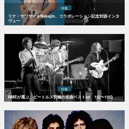
特集
リナ・サワヤマ＆Nakajin、コラボレーション記念対談インタ
ヴュー
特集
NMEが選ぶ、ビートルズ究極の名曲ベスト50 1位〜10位