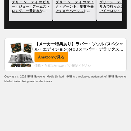
存す
グリーン・デイのビリ
グリーン・デイのマイ
グリーン・デイ、南
中で
ー・ジョー・アームスト
ク・ダーント、影響を受
リカで行ったコンサ
ロング、一番好きな自身
けてきたベーシストにつ
でイーロン・マスク
の曲とアルバムを明かす
いて語る
前を挙げて批判
【メーカー特典あり】ラバー・ソウル (スペシャ
ル・エディション)(4CDスーパー・デラックス)
(完全生産限定盤)(SHM-CD)(特典:B2ポスター付)
Amazonで見る
価格・在庫はAmazonでご確認ください
Copyright © 2026 NME Networks Media Limited. NME is a registered trademark of NME Networks
Media Limited being used under licence.