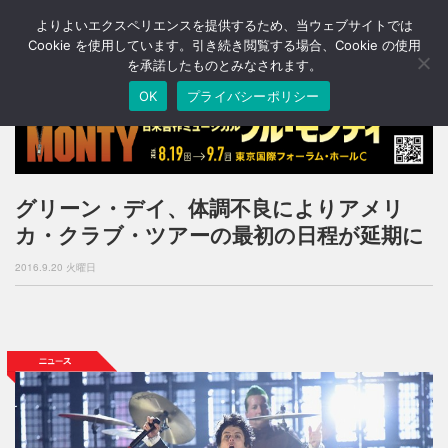
よりよいエクスペリエンスを提供するため、当ウェブサイトでは
T
o
Cookie を使用しています。引き続き閲覧する場合、Cookie の使用
g
を承諾したものとみなされます。
g
OK
プライバシーポリシー
l
e
n
a
v
i
グリーン・デイ、体調不良によりアメリ
g
カ・クラブ・ツアーの最初の日程が延期に
a
t
2016.9.20 火曜日
i
o
n