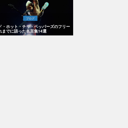
ブログ
ド・ホット・チリ・ペッパーズのフリー
れまでに語った名言集14選