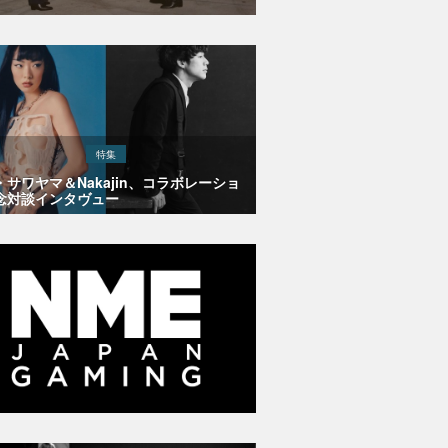
特集
・サワヤマ＆Nakajin、コラボレーショ
念対談インタヴュー