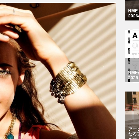
NM
2026
NM
2025
アー
なる
ュー