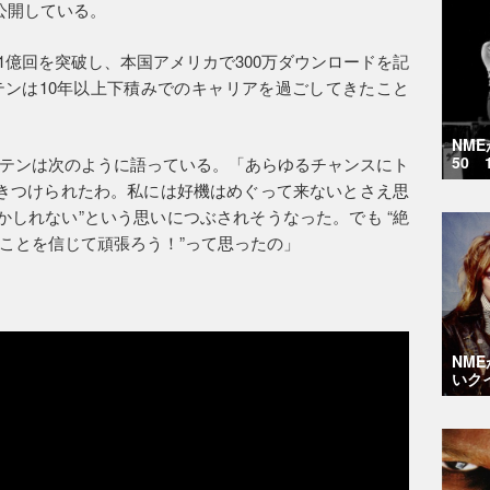
公開している。
再生回数1億回を突破し、本国アメリカで300万ダウンロードを記
ンは10年以上下積みでのキャリアを過ごしてきたこと
NM
50 
テンは次のように語っている。「あらゆるチャンスにト
きつけられたわ。私には好機はめぐって来ないとさえ思
かしれない”という思いにつぶされそうなった。でも “絶
ことを信じて頑張ろう！”って思ったの」
NM
いク