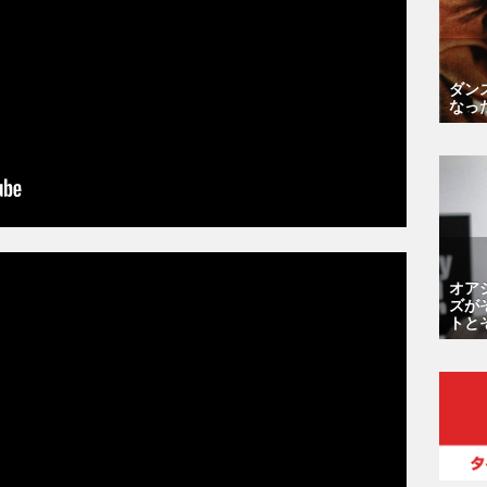
ダン
なっ
オア
ズが
トと