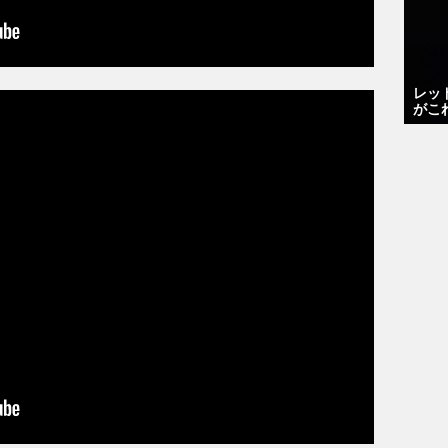
レッ
がこ