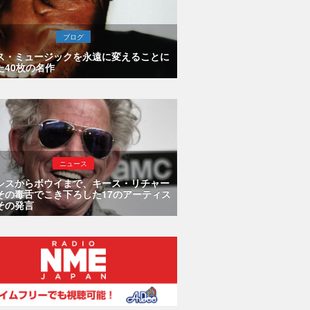
ブログ
ス・ミュージックを永遠に変えることに
た40枚の名作
ニュース
シスからボウイまで、キース・リチャー
その毒舌でこき下ろした17のアーティス
その発言