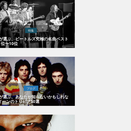
特集
Eが選ぶ、ビートルズ究極の名曲ベスト
1位〜10位
ブログ
Eが選ぶ、あなたが知らないかもしれな
イーンのトリビア50選