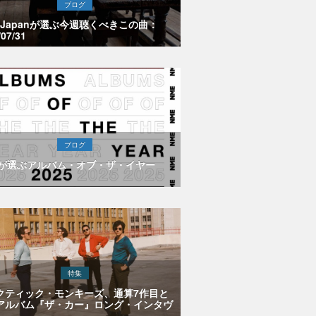
ブログ
E Japanが選ぶ今週聴くべきこの曲：
/07/31
ブログ
Eが選ぶアルバム・オブ・ザ・イヤー
特集
クティック・モンキーズ、通算7作目と
アルバム『ザ・カー』ロング・インタヴ