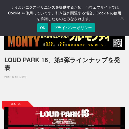
よりよいエクスペリエンスを提供するため、当ウェブサイトでは
T
o
Cookie を使用しています。引き続き閲覧する場合、Cookie の使用
g
を承諾したものとみなされます。
g
OK
プライバシーポリシー
l
e
n
a
v
i
LOUD PARK 16、第5弾ラインナップを発
g
表
a
t
2016.6.10 金曜日
i
o
n