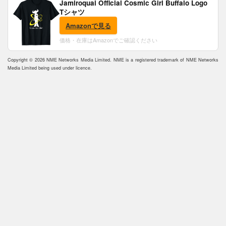
Jamiroquai Official Cosmic Girl Buffalo Logo
Tシャツ
Amazonで見る
価格・在庫はAmazonでご確認ください
Copyright © 2026 NME Networks Media Limited. NME is a registered trademark of NME Networks
Media Limited being used under licence.