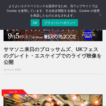
よりよいエクスペリエンスを提供するため、当ウェブサイトでは
T
o
Cookie を使用しています。引き続き閲覧する場合、Cookie の使用
g
を承諾したものとみなされます。
g
OK
プライバシーポリシー
l
e
n
a
v
i
サマソニ来日のブロッサムズ、UKフェス
g
のグレイト・エスケイプでのライヴ映像を
a
t
公開
i
o
2016.6.2 木曜日
n