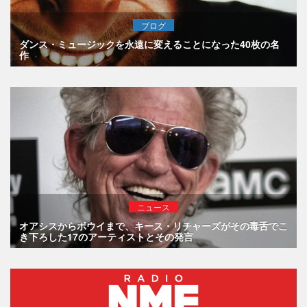
ブログ
ダンス・ミュージックを永遠に変えることになった40枚の名
作
ニュース
オアシスからボウイまで、キース・リチャーズがその毒舌でこ
き下ろした17のアーティストとその発言