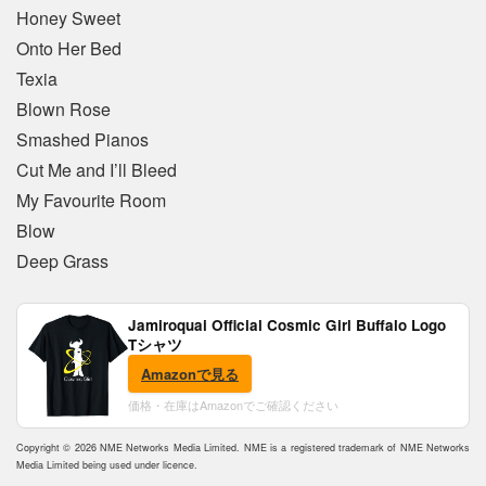
Honey Sweet
Onto Her Bed
Texia
Blown Rose
Smashed Pianos
Cut Me and I’ll Bleed
My Favourite Room
Blow
Deep Grass
Jamiroquai Official Cosmic Girl Buffalo Logo
Tシャツ
Amazonで見る
価格・在庫はAmazonでご確認ください
Copyright © 2026 NME Networks Media Limited. NME is a registered trademark of NME Networks
Media Limited being used under licence.