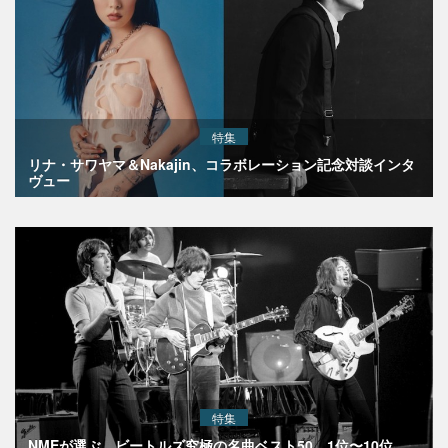
特集
リナ・サワヤマ＆Nakajin、コラボレーション記念対談インタ
ヴュー
特集
NMEが選ぶ、ビートルズ究極の名曲ベスト50 1位〜10位