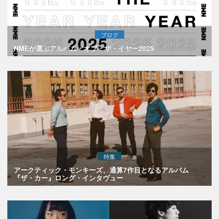
ブログ
NMEが選ぶアルバム・オブ・ザ・イヤー2025
特集
アークティック・モンキーズ、通算7作目となるアルバム
『ザ・カー』ロング・インタヴュー