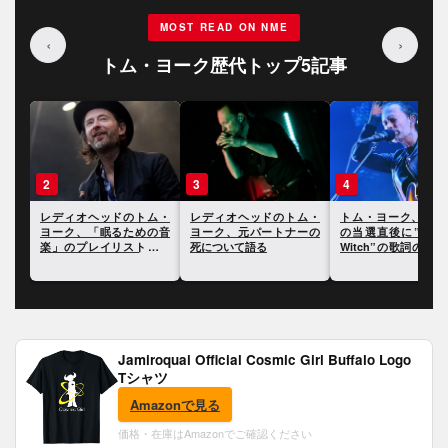
MOST READ ON NME
‹
›
トム・ヨーク歴代トップ5記事
3
4
5
ム・
レディオヘッドのトム・
トム・ヨーク、トランプ
レディオヘッドのト
の音
ヨーク、元パートナーの
の当選直後に”Burn The
ヨーク、『キッド 
を公
死について語る
Witch”の歌詞の一部をツ
制作時に陥ったスラ
イート
について語る
Jamiroquai Official Cosmic Girl Buffalo Logo
Tシャツ
Amazonで見る
価格・在庫はAmazonでご確認ください