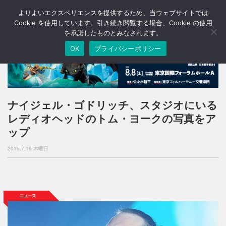
よりよいエクスペリエンスを提供するため、当ウェブサイトでは
T
o
Cookie を使用しています。引き続き閲覧する場合、Cookie の使用
g
を承諾したものとみなされます。
g
OK
プライバシーポリシー
l
e
n
a
v
i
ナイジェル・ゴドリッチ、スタジオにいる
g
レディオヘッドのトム・ヨークの写真をア
a
t
ップ
i
o
2015.7.16 木曜日
n