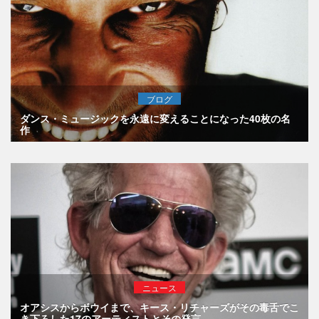
ブログ
ダンス・ミュージックを永遠に変えることになった40枚の名
作
ニュース
オアシスからボウイまで、キース・リチャーズがその毒舌でこ
き下ろした17のアーティストとその発言