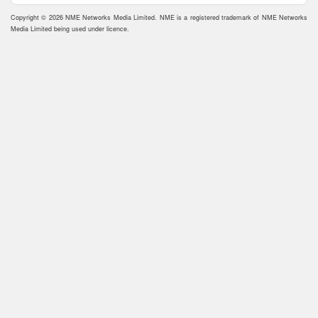
Copyright © 2026 NME Networks Media Limited. NME is a registered trademark of NME Networks
Media Limited being used under licence.