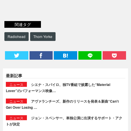
関連タグ
Radiohead
Thom Yorke
最新記事
ニュース
シエナ・スパイロ、独TV番組で披露した“Material
Lover”のパフォーマンス映像…
ニュース
アヴァランチーズ、新作のリリースを発表＆新曲“Can't
Get Over Losing …
ニュース
ジョン・スペンサー、単独公演に出演するサポート・アク
トが決定