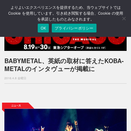
よりよいエクスペリエンスを提供するため、当ウェブサイトでは
T
o
Cookie を使用しています。引き続き閲覧する場合、Cookie の使用
g
を承諾したものとみなされます。
g
OK
プライバシーポリシー
l
e
n
a
v
i
BABYMETAL、英紙の取材に答えたKOBA-
g
METALのインタヴューが掲載に
a
t
2016.4.8 金曜日
i
o
n