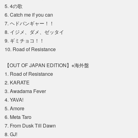
5. 4の歌
6. Catch me if you can
7. ヘドバンギャー！！
8. イジメ、ダメ、ゼッタイ
9. ギミチョコ！！
10. Road of Resistance
【OUT OF JAPAN EDITION】※海外盤
1. Road of Resistance
2. KARATE
3. Awadama Fever
4. YAVA!
5. Amore
6. Meta Taro
7. From Dusk Till Dawn
8. GJ!