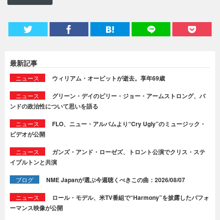
最新記事
ニュース
ウィリアム・オービットが逝去。享年69歳
ニュース
グリーン・デイのビリー・ジョー・アームストロング、バ
ンドの政治性について思いを語る
ニュース
FLO、ニュー・アルバムより“Cry Ugly”のミュージック・
ビデオが公開
ニュース
ガンズ・アンド・ローゼズ、トロント公演でクリス・ステ
イプルトンと共演
ブログ
NME Japanが選ぶ今週聴くべきこの曲：2026/08/07
ニュース
ロール・モデル、米TV番組で“Harmony”を披露したパフォ
ーマンス映像が公開