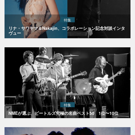
特集
リナ・サワヤマ＆Nakajin、コラボレーション記念対談インタ
ヴュー
特集
NMEが選ぶ、ビートルズ究極の名曲ベスト50 1位〜10位