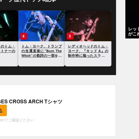
レッ
がこ
3
4
5
トム・
レディオヘッドのトム・
トム・ヨーク、トランプ
レディオヘッドの
めの音
ヨーク、元パートナーの
の当選直後に”Burn The
ヨーク、『キッド 
トを公
死について語る
Witch”の歌詞の一部をツ
制作時に陥ったス
イート
について語る
OSES CROSS ARCH Tシャツ
る
zonでご確認ください