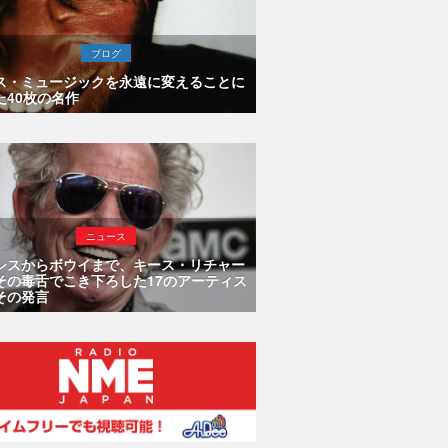
ブログ
ス・ミュージックを永遠に変えることに
た40枚の名作
ニュース
シスからボウイまで、キース・リチャー
その毒舌でこき下ろした17のアーティス
その発言