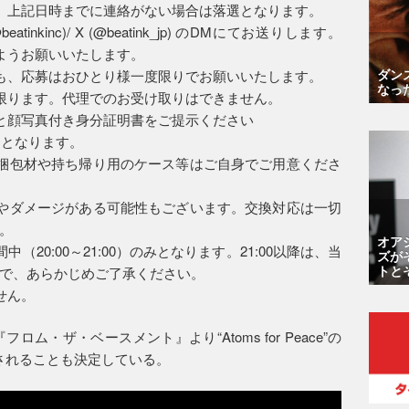
。上記日時までに連絡がない場合は落選となります。
tinkinc)/ X (@beatink_jp) のDMにてお送りします。
ようお願いいたします。
ダン
も、応募はおひとり様一度限りでお願いいたします。
なっ
限ります。代理でのお受け取りはできません。
と顔写真付き身分証明書をご提示ください
しとなります。
梱包材や持ち帰り用のケース等はご自身でご用意くださ
やダメージがある可能性もございます。交換対応は一切
。
オア
20:00～21:00）のみとなります。21:00以降は、当
ズが
トと
で、あらかじめご了承ください。
せん。
ム・ザ・ベースメント』より“Atoms for Peace”の
公開されることも決定している。