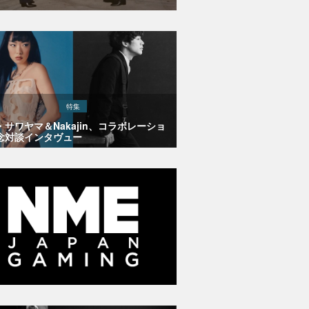
特集
・サワヤマ＆Nakajin、コラボレーショ
念対談インタヴュー