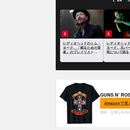
1
2
レディオヘッドのトム・
レディオヘッドの
ヨークの元妻、レイチェ
ヨーク、「眠るた
ル・オーウェンが逝去。
楽」のプレイリス
享年48歳
開
GUNS N’ R
Amazonで見
価格・在庫はAma