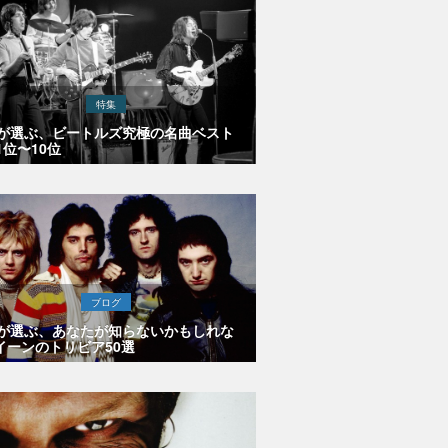
特集
Eが選ぶ、ビートルズ究極の名曲ベスト
1位〜10位
ブログ
Eが選ぶ、あなたが知らないかもしれな
イーンのトリビア50選