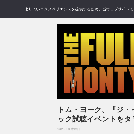
NEWS
REVIEWS
GAL
よりよいエクスペリエンスを提供するため、当ウェブサイトでは 
トム・ヨーク、『ジ・
ック試聴イベントをタ
2026.7.9 木曜日