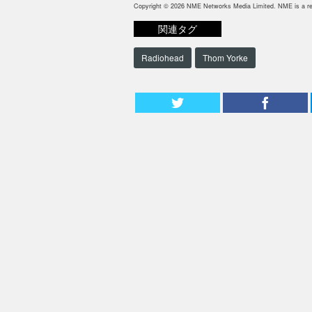
Copyright © 2026 NME Networks Media Limited. NME is a reg
関連タグ
Radiohead
Thom Yorke