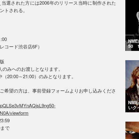
当選された方には2006年のリリース当時に制作された
ントされる。
:00
NM
50 
レコード渋谷店6F）
版
人のみへのお渡しとなります。
20:00～21:00）のみとなります。
ご希望の方は、事前登録フォームよりお申し込みくださ
NM
1FAIpQLSe3vMYnAQjsL9ng50-
いク
0A/viewform
:59
9まで