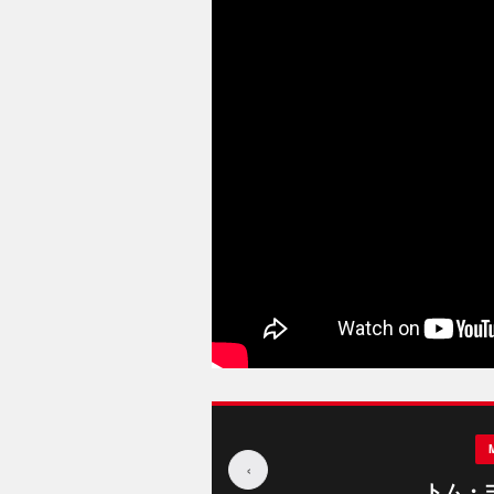
‹
トム・