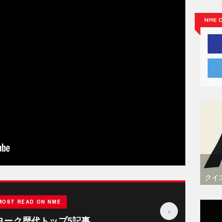
クイ
MOST READ ON NME
›
ヨーク歴代トップ5記事