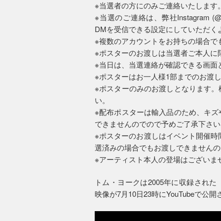
※当選者の方にのみご連絡いたします
※当選のご連絡は、弊社Instagram (@bea
DMを受信できる設定にしていただく
※複数のアカウントをお持ちの場合で
※ポスターのお渡しは当選者ご本人に
※当日は、当選連絡が確認できる画面
※ポスターはお一人様1部までのお渡
※ポスターのみのお渡しとなります。
い。
※配布ポスターは輸入品のため、キズ
できませんのでので予めご了承下さい
※ポスターのお渡しはイベント開催時間中（
選済みの場合でもお渡しできませんの
※アーティスト本人の登場はございま
トム・ヨークは2005年に収録された『フロ
映像が7月10日23時にYouTubeで