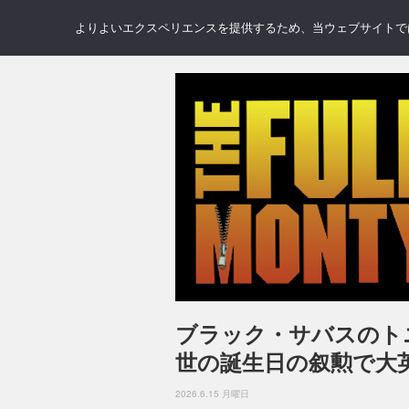
NEWS
REVIEWS
GAL
よりよいエクスペリエンスを提供するため、当ウェブサイトでは 
ブラック・サバスのト
世の誕生日の叙勲で大
2026.6.15 月曜日