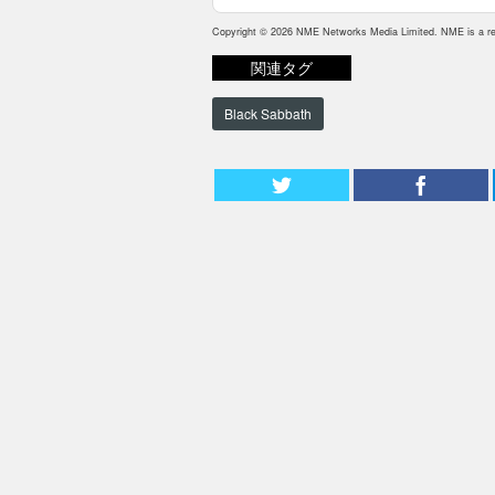
Copyright © 2026 NME Networks Media Limited. NME is a reg
関連タグ
Black Sabbath