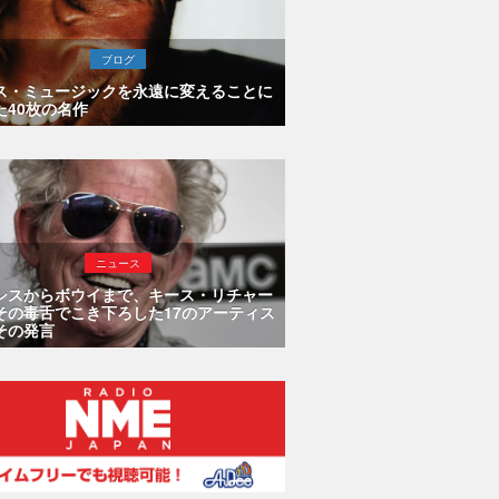
ブログ
ス・ミュージックを永遠に変えることに
た40枚の名作
ニュース
シスからボウイまで、キース・リチャー
その毒舌でこき下ろした17のアーティス
その発言