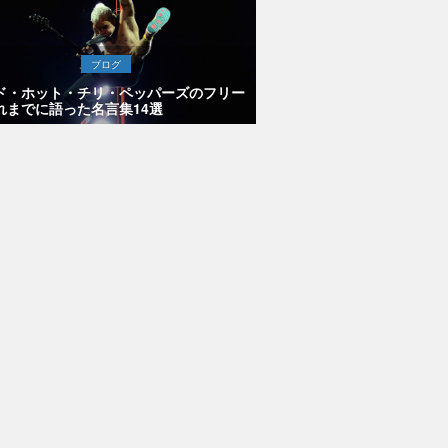
ブログ
ド・ホット・チリ・ペッパーズのフリー
れまでに語った名言集14選