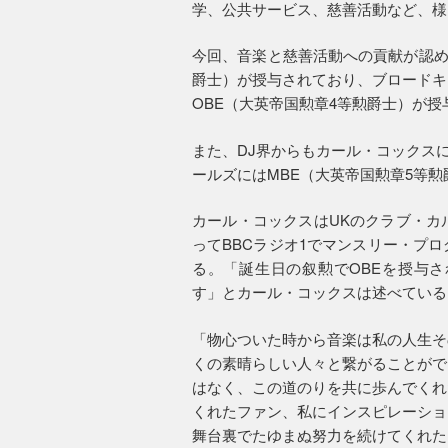
学、公共サービス、慈善活動など、様
今回、音楽と慈善活動への貢献が認め
爵士）が授与されており、ブロードキ
OBE（大英帝国勲章4等勲爵士）が授
また、DJ界からもカール・コックス
ールズにはMBE（大英帝国勲章5等
カール・コックスはUKのクラブ・カ
ってBBCラジオ1でマンスリー・プ
る。「誕生日の叙勲でOBEを授与
す」とカール・コックスは述べている
「物心ついた時から音楽は私の人生そ
くの素晴らしい人々と繋がることがで
はなく、この道のりを共に歩んでくれ
くれたファン、私にインスピレーショ
舞台裏でたゆまぬ努力を続けてくれた