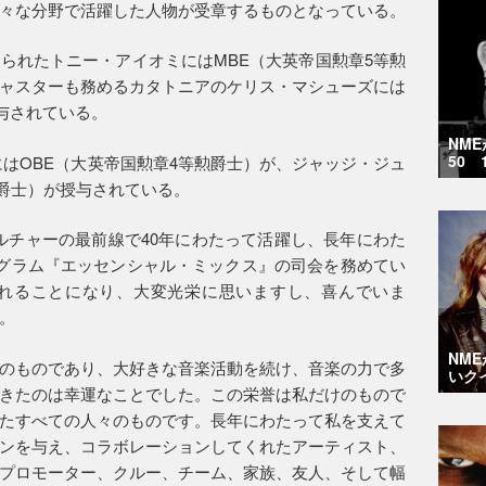
々な分野で活躍した人物が受章するものとなっている。
られたトニー・アイオミにはMBE（大英帝国勲章5等勲
ャスターも務めるカタトニアのケリス・マシューズには
与されている。
NM
50 
にはOBE（大英帝国勲章4等勲爵士）が、ジャッジ・ジュ
勲爵士）が授与されている。
ルチャーの最前線で40年にわたって活躍し、長年にわた
ログラム『エッセンシャル・ミックス』の司会を務めてい
されることになり、大変光栄に思いますし、喜んでいま
。
NM
のものであり、大好きな音楽活動を続け、音楽の力で多
いク
きたのは幸運なことでした。この栄誉は私だけのもので
たすべての人々のものです。長年にわたって私を支えて
ンを与え、コラボレーションしてくれたアーティスト、
プロモーター、クルー、チーム、家族、友人、そして幅