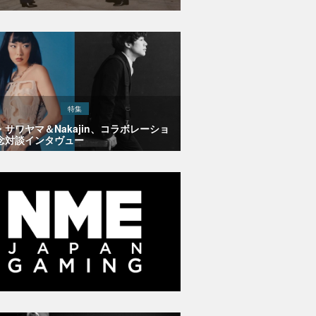
特集
・サワヤマ＆Nakajin、コラボレーショ
念対談インタヴュー