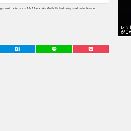
istered trademark of NME Networks Media Limited being used under licence.
レッ
がこ