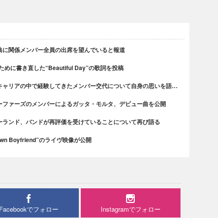
典に関係メンバー全員の出席を望んでいると報道
書き直した“Beautiful Day”の歌詞を投稿
キャリアの中で経験してきたメンバー交代について自身の思いを語…
ーファーズのメンバーによるガッタ・モルタ、デビュー曲を公開
ーランド、バンドが再評価を受けていることについて再び語る
n Boyfriend”のライヴ映像が公開
Facebookでフォロー
Instagramでフォロー