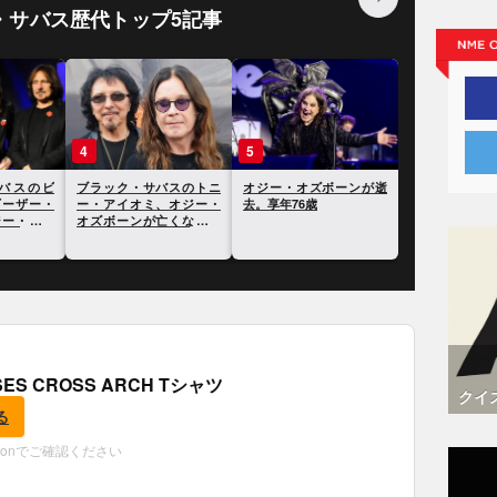
・サバス歴代トップ5記事
4
5
バスのビ
ブラック・サバスのトニ
オジー・オズボーンが逝
ギーザー・
ー・アイオミ、オジー・
去。享年76歳
ジー・オズ
オズボーンが亡くなった
意を表明
ことについて語る
OSES CROSS ARCH Tシャツ
クイ
る
zonでご確認ください