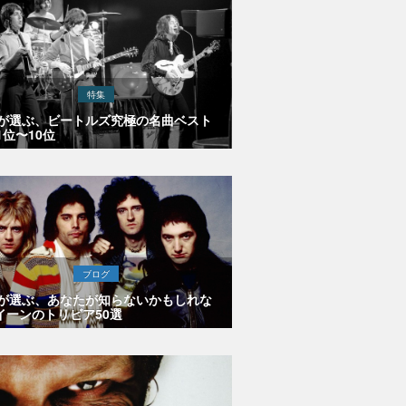
特集
Eが選ぶ、ビートルズ究極の名曲ベスト
1位〜10位
ブログ
Eが選ぶ、あなたが知らないかもしれな
イーンのトリビア50選