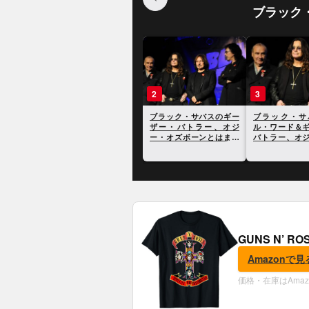
ブラック
1
2
3
ブラック・サバス、デビ
ブラック・サバスのギー
ブラック・サ
ュー作のジャケットに登
ザー・バトラー、オジ
ル・ワード＆
場する女性の身元が判明
ー・オズボーンとはまっ
バトラー、オ
たく話をしないと語る
ボーンに追悼の
GUNS N’ R
Amazonで見
価格・在庫はAma