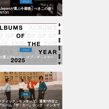
ブログ
E Japanが選ぶ今週聴くべきこの曲：
/07/31
ブログ
Eが選ぶアルバム・オブ・ザ・イヤー
特集
クティック・モンキーズ、通算7作目と
アルバム『ザ・カー』ロング・インタヴ