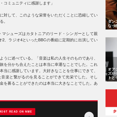
・コミュニティに感謝します」
に対して、このような栄誉をいただくことに恐縮してい
る。
ダン
なっ
リス・マシューズはカタトニアのリード・シンガーとして親
オ2、ラジオ4といったBBCの番組に定期的に出演してい
ように述べている。「音楽は私の人生そのものであり、
旅を分かち合えたことは本当に幸運なことでした。これ
オア
本当に感謝しています。大好きなことを仕事にできて、
ズが
た音楽と繋がるのを見ることができて光栄でした。そし
トと
金を募ることができたのは本当に大きなことでした。あ
MOST READ ON NME
›