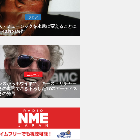
ブログ
ス・ミュージックを永遠に変えることに
た40枚の名作
ニュース
シスからボウイまで、キース・リチャー
その毒舌でこき下ろした17のアーティス
その発言