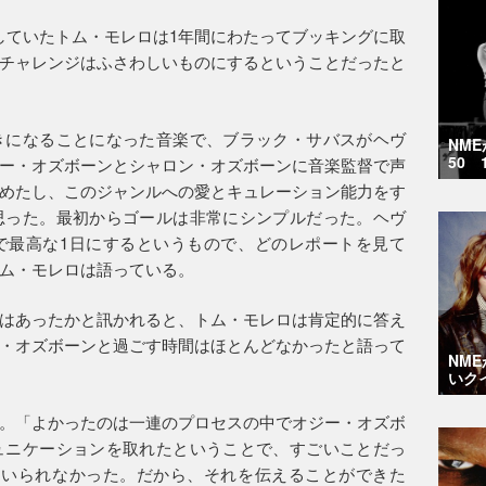
していたトム・モレロは1年間にわたってブッキングに取
チャレンジはふさわしいものにするということだったと
きになることになった音楽で、ブラック・サバスがヘヴ
NM
50 
ー・オズボーンとシャロン・オズボーンに音楽監督で声
めたし、このジャンルへの愛とキュレーション能力をす
思った。最初からゴールは非常にシンプルだった。ヘヴ
で最高な1日にするというもので、どのレポートを見て
ム・モレロは語っている。
はあったかと訊かれると、トム・モレロは肯定的に答え
・オズボーンと過ごす時間はほとんどなかったと語って
NM
いク
。「よかったのは一連のプロセスの中でオジー・オズボ
ュニケーションを取れたということで、すごいことだっ
はいられなかった。だから、それを伝えることができた