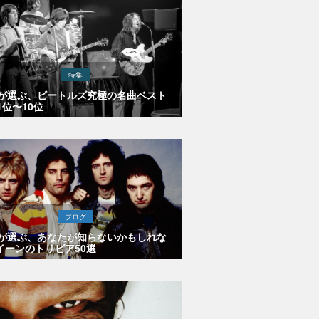
特集
Eが選ぶ、ビートルズ究極の名曲ベスト
1位〜10位
ブログ
Eが選ぶ、あなたが知らないかもしれな
イーンのトリビア50選