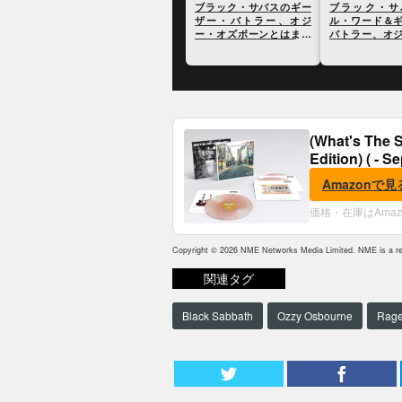
ブラック・サバス、デビ
ブラック・サバスのギー
ブラック・サ
ュー作のジャケットに登
ザー・バトラー、オジ
ル・ワード＆
場する女性の身元が判明
ー・オズボーンとはまっ
バトラー、オ
たく話をしないと語る
ボーンに追悼の
(What's The S
Edition) ( - S
Amazonで見
価格・在庫はAma
Copyright © 2026 NME Networks Media Limited. NME is a reg
関連タグ
Black Sabbath
Ozzy Osbourne
Rage