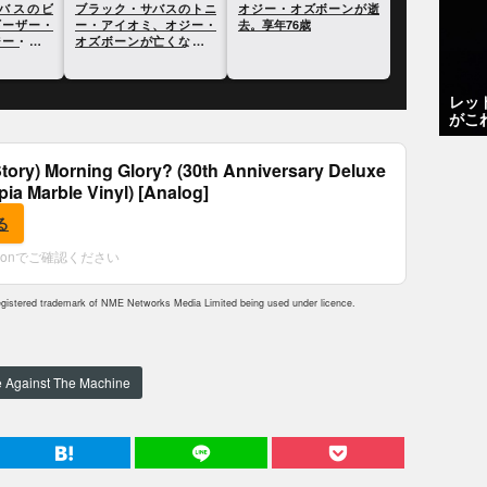
バスのビ
ブラック・サバスのトニ
オジー・オズボーンが逝
ギーザー・
ー・アイオミ、オジー・
去。享年76歳
ジー・オズ
オズボーンが亡くなった
意を表明
ことについて語る
レッ
がこ
tory) Morning Glory? (30th Anniversary Deluxe
epia Marble Vinyl) [Analog]
る
zonでご確認ください
istered trademark of NME Networks Media Limited being used under licence.
 Against The Machine