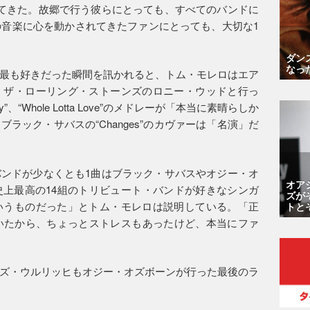
てきた。故郷で行う彼らにとっても、すべてのバンドに
の音楽に心を動かされてきたファンにとっても、大切な1
ダン
なっ
最も好きだった瞬間を訊かれると、トム・モレロはエア
、ザ・ローリング・ストーンズのロニー・ウッドと行っ
This Way”、“Whole Lotta Love”のメドレーが「本当に素晴らしか
ラック・サバスの“Changes”のカヴァーは「名演」だ
ンドが少なくとも1曲はブラック・サバスやオジー・オ
オア
上最高の14組のトリビュート・バンドが好きなシンガ
ズが
いうものだった」とトム・モレロは説明している。「正
トと
いたから、ちょっとストレスもあったけど、本当にファ
ズ・ウルリッヒもオジー・オズボーンが行った最後のラ