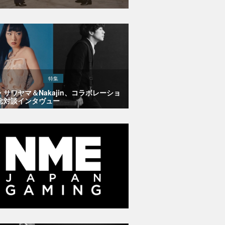
特集
・サワヤマ＆Nakajin、コラボレーショ
念対談インタヴュー