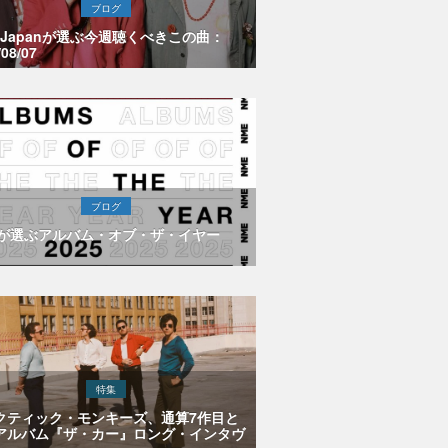
ブログ
E Japanが選ぶ今週聴くべきこの曲：
/08/07
ブログ
Eが選ぶアルバム・オブ・ザ・イヤー
特集
クティック・モンキーズ、通算7作目と
アルバム『ザ・カー』ロング・インタヴ