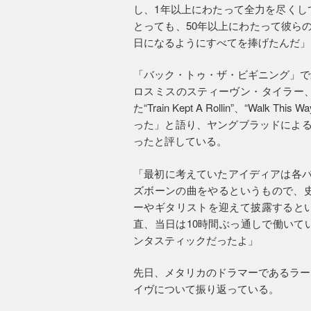
し、1年以上にわたって全力を尽くし
とっても、50年以上にわたって彼ら
日になるようにすべてを捧げたんだ」
「バック・トゥ・ザ・ビギニング」で
ロスミスのスティーヴン・タイラー
た“Train Kept A Rollin”、“Walk 
った」と語り、ヤングブラッドによるブ
ったと評している。
「最初に考えていたアイディアは各バ
ズボーンの曲をやるというもので、史
ーやギタリストを迎えて披露すると
直、当日は10時間ぶっ通しで働いて
ンタスティックだったよ」
先日、メタリカのドラマーであるラー
イヴについて振り返っている。