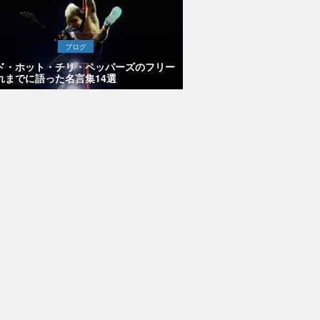
ブログ
ド・ホット・チリ・ペッパーズのフリー
れまでに語った名言集14選