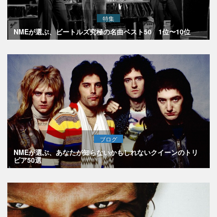
特集
NMEが選ぶ、ビートルズ究極の名曲ベスト50 1位〜10位
ブログ
NMEが選ぶ、あなたが知らないかもしれないクイーンのトリ
ビア50選