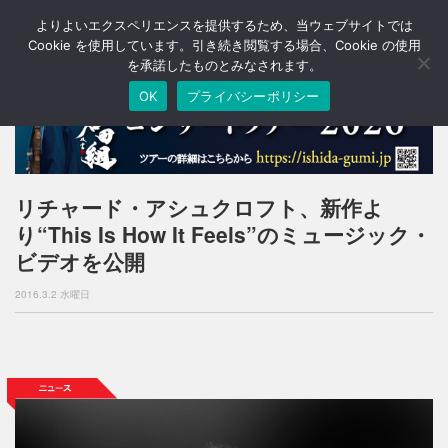
よりよいエクスペリエンスを提供するため、当ウェブサイトでは
T
o
Cookie を使用しています。引き続き閲覧する場合、Cookie の使用
g
を承諾したものとみなされます。
g
OK
プライバシーポリシー
l
e
n
a
v
i
リチャード・アシュクロフト、新作よ
g
り“This Is How It Feels”のミュージック・
a
t
ビデオを公開
i
o
2016.3.2 水曜日
n