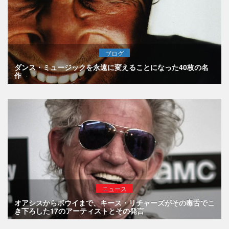
ブログ
ダンス・ミュージックを永遠に変えることになった40枚の名
作
ニュース
オアシスからボウイまで、キース・リチャーズがその毒舌でこ
き下ろした17のアーティストとその発言