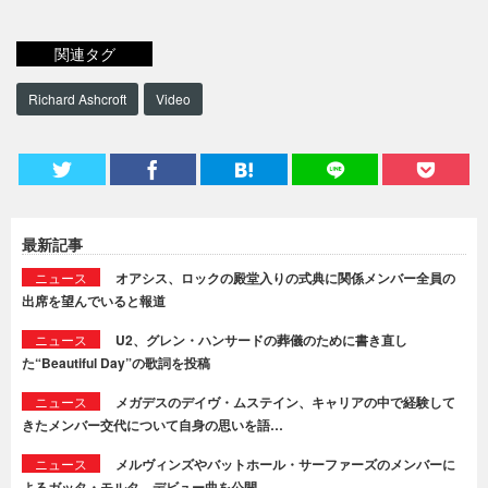
関連タグ
Richard Ashcroft
Video
最新記事
ニュース
オアシス、ロックの殿堂入りの式典に関係メンバー全員の
出席を望んでいると報道
ニュース
U2、グレン・ハンサードの葬儀のために書き直し
た“Beautiful Day”の歌詞を投稿
ニュース
メガデスのデイヴ・ムステイン、キャリアの中で経験して
きたメンバー交代について自身の思いを語…
ニュース
メルヴィンズやバットホール・サーファーズのメンバーに
よるガッタ・モルタ、デビュー曲を公開