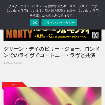
よりよいエクスペリエンスを提供するため、当ウェブサイトでは
T
o
Cookie を使用しています。引き続き閲覧する場合、Cookie の使用
g
を承諾したものとみなされます。
g
OK
プライバシーポリシー
l
e
n
a
v
i
グリーン・デイのビリー・ジョー、ロンド
g
ンでのライヴでコートニー・ラヴと共演
a
t
2024.2.28 水曜日
i
o
n