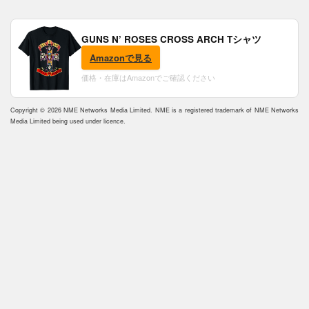
GUNS N’ ROSES CROSS ARCH Tシャツ
Amazonで見る
価格・在庫はAmazonでご確認ください
Copyright © 2026 NME Networks Media Limited. NME is a registered trademark of NME Networks
Media Limited being used under licence.