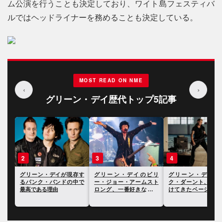
ム公演を行うことも決定しており、ワイト島フェスティバ
ルではヘッドライナーを務めることも決定している。
MOST READ ON NME
‹
›
グリーン・デイ歴代トップ5記事
3
4
5
存す
グリーン・デイのビリ
グリーン・デイのマイ
グリーン・デイ、南
中で
ー・ジョー・アームスト
ク・ダーント、影響を受
リカで行ったコンサ
ロング、一番好きな自身
けてきたベーシストにつ
でイーロン・マスク
の曲とアルバムを明かす
いて語る
前を挙げて批判