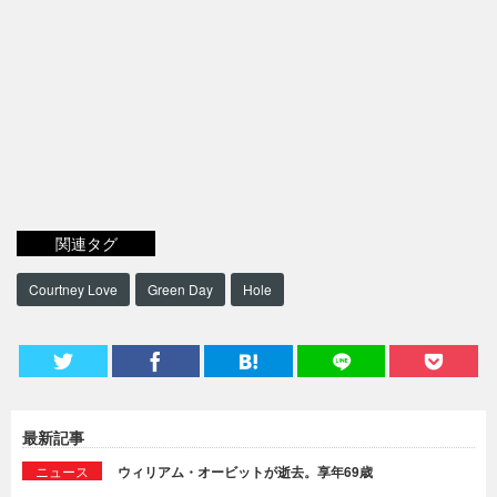
関連タグ
Courtney Love
Green Day
Hole
最新記事
ニュース
ウィリアム・オービットが逝去。享年69歳