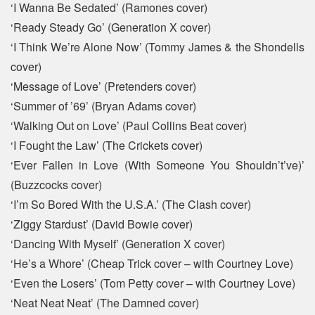
‘I Wanna Be Sedated’ (Ramones cover)
‘Ready Steady Go’ (Generation X cover)
‘I Think We’re Alone Now’ (Tommy James & the Shondells
cover)
‘Message of Love’ (Pretenders cover)
‘Summer of ’69’ (Bryan Adams cover)
‘Walking Out on Love’ (Paul Collins Beat cover)
‘I Fought the Law’ (The Crickets cover)
‘Ever Fallen in Love (With Someone You Shouldn’t’ve)’
(Buzzcocks cover)
‘I’m So Bored With the U.S.A.’ (The Clash cover)
‘Ziggy Stardust’ (David Bowie cover)
‘Dancing With Myself’ (Generation X cover)
‘He’s a Whore’ (Cheap Trick cover – with Courtney Love)
‘Even the Losers’ (Tom Petty cover – with Courtney Love)
‘Neat Neat Neat’ (The Damned cover)