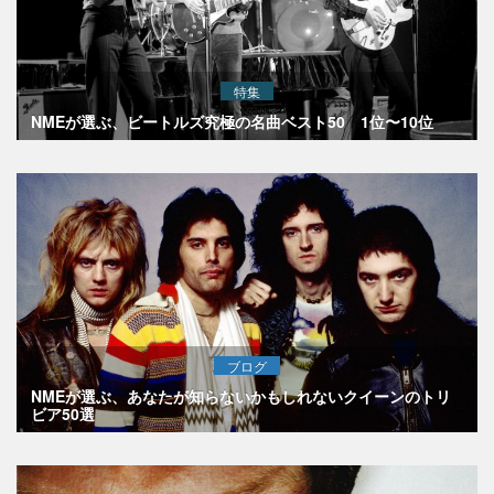
特集
NMEが選ぶ、ビートルズ究極の名曲ベスト50 1位〜10位
ブログ
NMEが選ぶ、あなたが知らないかもしれないクイーンのトリ
ビア50選