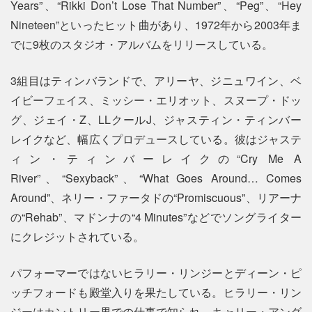
Years”、“Rikki Don’t Lose That Number”、“Peg”、“Hey
Nineteen”といったヒット曲があり、1972年から2003年ま
でに9枚のスタジオ・アルバムをリリースしている。
3組目はティンバランドで、アリーヤ、ジニュワイン、ベ
イビーフェイス、ミッシー・エリオット、スヌープ・ドッ
グ、ジェイ・Z、LLクールJ、ジャスティン・ティンバー
レイクなど、幅広くプロデュースしている。彼はジャステ
ィン・ティンバーレイクの“Cry Me A
River”、“Sexyback”、“What Goes Around… Comes
Around”、ネリー・ファータドの“Promiscuous”、リアーナ
の“Rehab”、マドンナの“4 Minutes”などでソングライター
にクレジットされている。
パフォーマーではないヒラリー・リンジーとディーン・ピ
ッチフォードも殿堂入りを果たしている。ヒラリー・リン
ジーはカントリー界での仕事で知られ、キャリー・アンダ