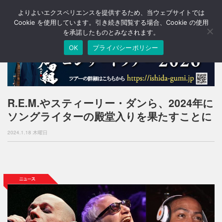
よりよいエクスペリエンスを提供するため、当ウェブサイトでは
T
o
Cookie を使用しています。引き続き閲覧する場合、Cookie の使用
g
を承諾したものとみなされます。
g
OK
プライバシーポリシー
l
e
n
a
v
i
R.E.M.やスティーリー・ダンら、2024年に
g
ソングライターの殿堂入りを果たすことに
a
t
2024.1.18 木曜日
i
o
n