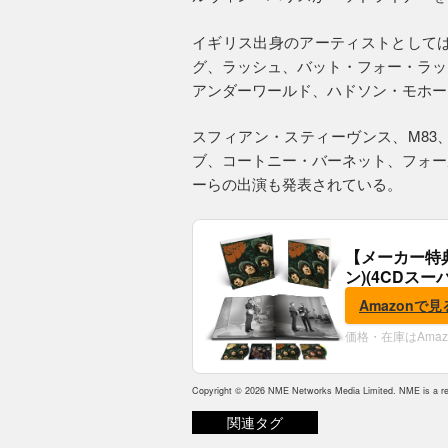
イギリス出身のアーティストとしては
グ、ラッシュ、バット・フォー・ラッ
アンダーワールド、ハドソン・モホー
スフィアン・スティーヴンス、M83
ブ、コートニー・バーネット、フォー
ーらの出演も発表されている。
【メーカー特
ン)(4CDスー
典:B2ポスター
Amazonで見
価格・在庫はAma
Copyright © 2026 NME Networks Media Limited. NME is a reg
関連タグ