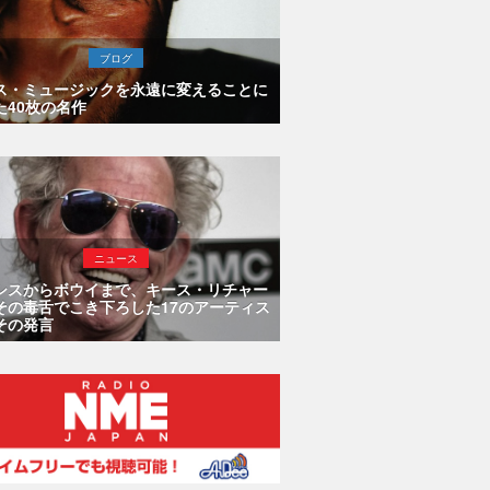
ブログ
ス・ミュージックを永遠に変えることに
た40枚の名作
ニュース
シスからボウイまで、キース・リチャー
その毒舌でこき下ろした17のアーティス
その発言