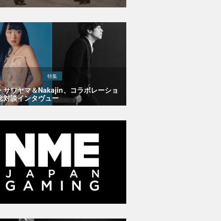
特集
・サワヤマ＆Nakajin、コラボレーショ
念対談インタヴュー