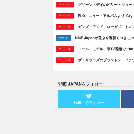
グリーン・デイのビリー・ジョー
ニュース
FLO、ニュー・アルバムより“Cry
ニュース
ガンズ・アンド・ローゼズ、トロ
ニュース
NME Japanが選ぶ今週聴くべきこの曲：
ブログ
ロール・モデル、米TV番組で“Ha
ニュース
ザ・キラーズのブランドン・フラワーズ
ニュース
NME JAPANをフォロー
Twitterでフォロー