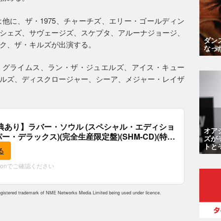
他に、ザ・1975、チャーチズ、エリー・ゴールディン
シェズ、サヴェージズ、スケプタ、アルーナジョージ、
ダン
ク、ザ・キルズが出演する。
なっ
、グライムス、ラン・ザ・ジュエルズ、アイス・キュー
ルズ、ディスクロージャー、シーア、メジャー・レイザ
典あり】ラバー・ソウル (スペシャル・エディショ
オア
パー・デラックス)(完全生産限定盤)(SHM-CD)(特
ズが
付)
トと
る
zonでご確認ください
istered trademark of NME Networks Media Limited being used under licence.