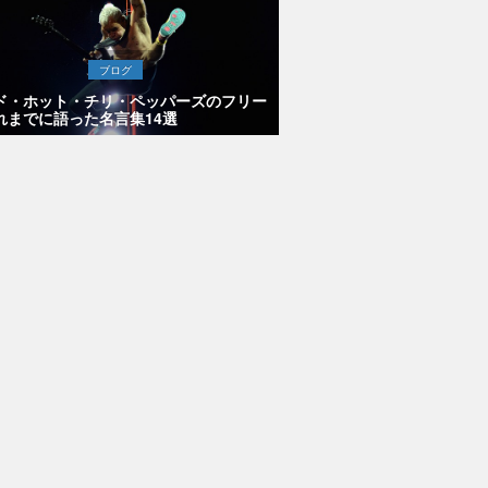
ブログ
ド・ホット・チリ・ペッパーズのフリー
れまでに語った名言集14選