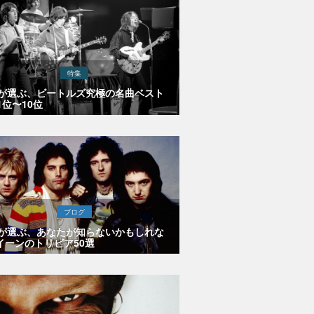
特集
Eが選ぶ、ビートルズ究極の名曲ベスト
1位〜10位
ブログ
Eが選ぶ、あなたが知らないかもしれな
イーンのトリビア50選