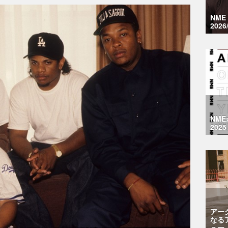
NM
2026
NM
2025
アー
なる
ュー