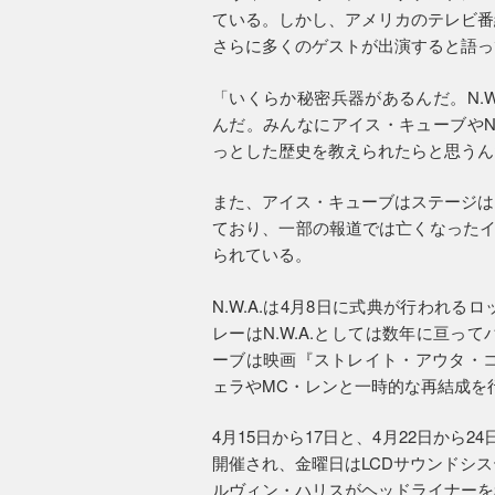
ている。しかし、アメリカのテレビ番
さらに多くのゲストが出演すると語っ
「いくらか秘密兵器があるんだ。N.
んだ。みんなにアイス・キューブやN
っとした歴史を教えられたらと思うん
また、アイス・キューブはステージは
ており、一部の報道では亡くなったイ
られている。
N.W.A.は4月8日に式典が行われ
レーはN.W.A.としては数年に亘
ーブは映画『ストレイト・アウタ・コ
ェラやMC・レンと一時的な再結成を
4月15日から17日と、4月22日から
開催され、金曜日はLCDサウンドシ
ルヴィン・ハリスがヘッドライナーを