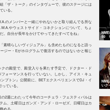
組「ザ・トーク」のインタヴューで、彼のステージには
ている。
W.A.のメンバーと一緒にやれないかと取り組んでる所な
.W.A.やウェストサイド・コネクションについて、ちょ
NM
だ。自分が長年をかけてやってきたすべてをね」
50 
「素晴らしいヴィジュアル」も含めたものになると語っ
ージー・Eがホログラムで復活するのではないかと報じ
るロックの殿堂で、殿堂入りを果たす予定で、ドクター・ド
ってパフォーマンスを行っていない。しかし、アイス・キュ
ンプトン』公開前に、BETエクスペリエンスでDJ・イ
NM
いク
行っている。
24日の2週にわたって今年のコーチェラ・フェスティバルは
ステム、土曜日はガンズ・アンド・ローゼズ、日曜日はカ
務める。