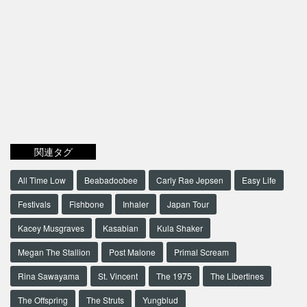
関連タグ
All Time Low
Beabadoobee
Carly Rae Jepsen
Easy Life
Festivals
Fishbone
Inhaler
Japan Tour
Kacey Musgraves
Kasabian
Kula Shaker
Megan The Stallion
Post Malone
Primal Scream
Rina Sawayama
St. Vincent
The 1975
The Libertines
The Offspring
The Struts
Yungblud