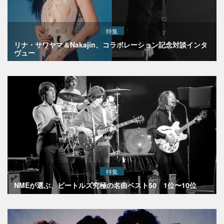
特集
リナ・サワヤマ＆Nakajin、コラボレーション記念対談インタ
ヴュー
特集
NMEが選ぶ、ビートルズ究極の名曲ベスト50 1位〜10位