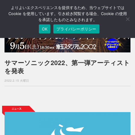
よりよいエクスペリエンスを提供するため、当ウェブサイトでは
T
o
Cookie を使用しています。引き続き閲覧する場合、Cookie の使用
g
を承諾したものとみなされます。
g
OK
プライバシーポリシー
l
e
n
a
v
i
サマーソニック2022、第一弾アーティスト
g
を発表
a
t
2022.2.15 火曜日
i
o
n