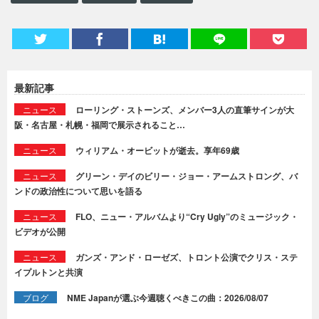
最新記事
ニュース
ローリング・ストーンズ、メンバー3人の直筆サインが大
阪・名古屋・札幌・福岡で展示されること…
ニュース
ウィリアム・オービットが逝去。享年69歳
ニュース
グリーン・デイのビリー・ジョー・アームストロング、バ
ンドの政治性について思いを語る
ニュース
FLO、ニュー・アルバムより“Cry Ugly”のミュージック・
ビデオが公開
ニュース
ガンズ・アンド・ローゼズ、トロント公演でクリス・ステ
イプルトンと共演
ブログ
NME Japanが選ぶ今週聴くべきこの曲：2026/08/07