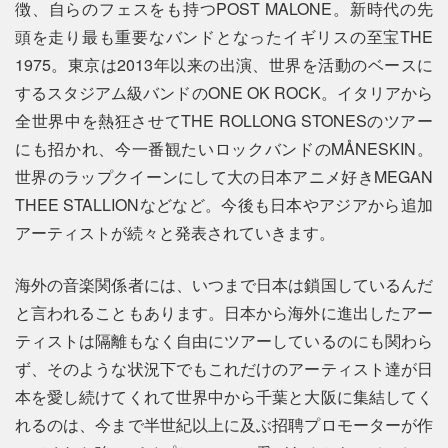
徴、自らのフェスをも持つPOST MALONE。新時代の先
頭を走り最も重要なバンドとなったイギリスの至宝THE
1975。東京は2013年以来の出演、世界を活動のベースに
するスタジアム級バンドのONE OK ROCK。イタリアから
全世界中を熱狂させてTHE ROLLONG STONESのツアー
にも招かれ、今一番観たいロックバンドのMÅNESKIN。
世界のラップクイーンにして大の日本アニメ好きMEGAN
THEE STALLIONなどなど。今後も日本やアジアから追加
アーティストが続々と発表されていきます。
海外の音楽関係者には、いつまで日本は鎖国しているんだ
と言われることもあります。日本から海外に進出したアー
ティストは隔離もなく自由にツアーしているのにも関わら
ず、そのような状況下でもこれだけのアーティスト達が日
本を愛し続けてくれて世界中から千葉と大阪に集結してく
れるのは、今まで半世紀以上に及ぶ招聘プロモーターが作