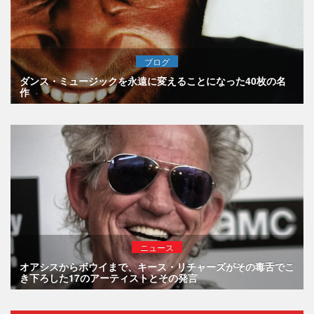
ブログ
ダンス・ミュージックを永遠に変えることになった40枚の名
作
ニュース
オアシスからボウイまで、キース・リチャーズがその毒舌でこ
き下ろした17のアーティストとその発言