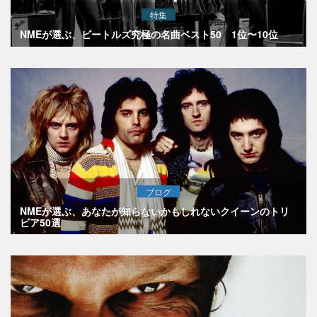
特集
NMEが選ぶ、ビートルズ究極の名曲ベスト50 1位〜10位
ブログ
NMEが選ぶ、あなたが知らないかもしれないクイーンのトリ
ビア50選