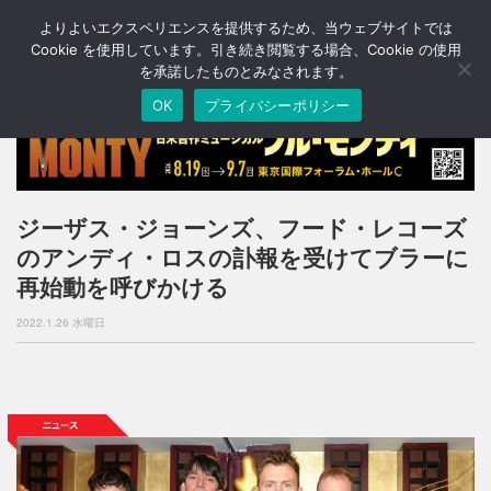
よりよいエクスペリエンスを提供するため、当ウェブサイトでは
T
o
Cookie を使用しています。引き続き閲覧する場合、Cookie の使用
g
を承諾したものとみなされます。
g
OK
プライバシーポリシー
l
e
n
a
v
i
ジーザス・ジョーンズ、フード・レコーズ
g
のアンディ・ロスの訃報を受けてブラーに
a
t
再始動を呼びかける
i
o
2022.1.26 水曜日
n