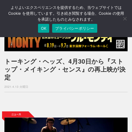
よりよいエクスペリエンスを提供するため、当ウェブサイトでは
T
o
Cookie を使用しています。引き続き閲覧する場合、Cookie の使用
g
を承諾したものとみなされます。
g
OK
プライバシーポリシー
l
e
n
a
v
i
トーキング・ヘッズ、4月30日から『スト
g
ップ・メイキング・センス』の再上映が決
a
t
定
i
o
2021.4.13 火曜日
n