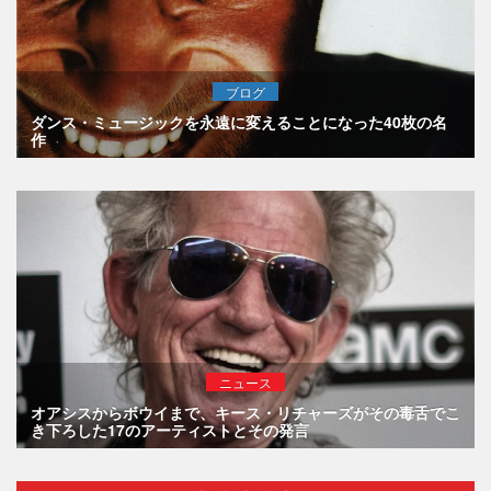
ブログ
ダンス・ミュージックを永遠に変えることになった40枚の名
作
ニュース
オアシスからボウイまで、キース・リチャーズがその毒舌でこ
き下ろした17のアーティストとその発言