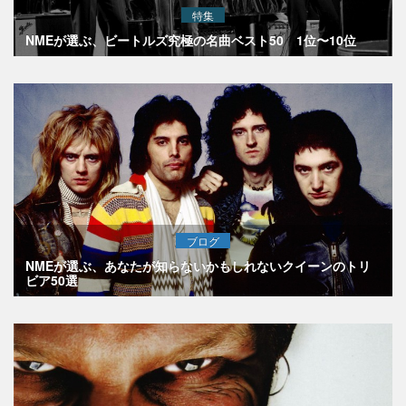
特集
NMEが選ぶ、ビートルズ究極の名曲ベスト50 1位〜10位
ブログ
NMEが選ぶ、あなたが知らないかもしれないクイーンのトリ
ビア50選