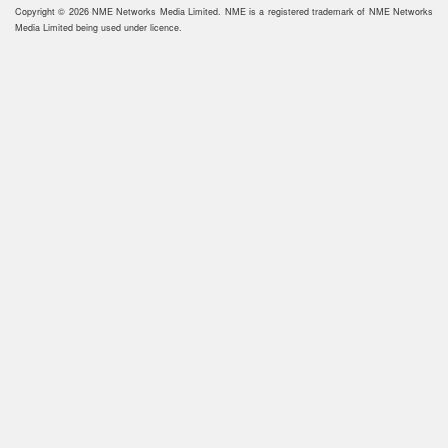
Copyright © 2026 NME Networks Media Limited. NME is a registered trademark of NME Networks
Media Limited being used under licence.