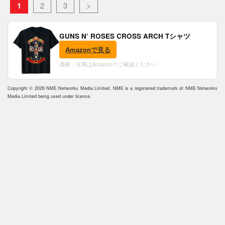
1
2
3
>
GUNS N’ ROSES CROSS ARCH Tシャツ
Amazonで見る
価格・在庫はAmazonでご確認ください
Copyright © 2026 NME Networks Media Limited. NME is a registered trademark of NME Networks
Media Limited being used under licence.