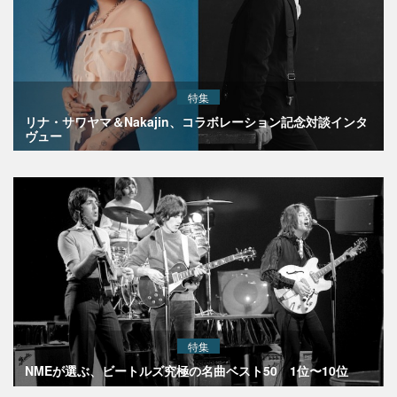
特集
リナ・サワヤマ＆Nakajin、コラボレーション記念対談インタ
ヴュー
特集
NMEが選ぶ、ビートルズ究極の名曲ベスト50 1位〜10位