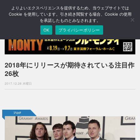
よりよいエクスペリエンスを提供するため、当ウェブサイトでは
T
o
Cookie を使用しています。引き続き閲覧する場合、Cookie の使用
g
を承諾したものとみなされます。
g
OK
プライバシーポリシー
l
e
n
a
v
i
2018年にリリースが期待されている注目作
g
26枚
a
t
2017.12.28 木曜日
i
o
n