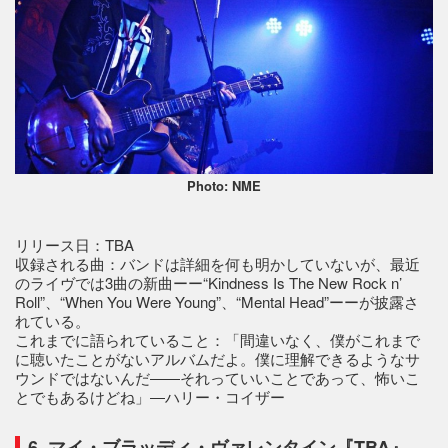
Photo: NME
リリース日：TBA
収録される曲：バンドは詳細を何も明かしていないが、最近
のライヴでは3曲の新曲ーー“Kindness Is The New Rock n’
Roll”、“When You Were Young”、“Mental Head”ーーが披露さ
れている。
これまでに語られていること：「間違いなく、僕がこれまで
に聴いたことがないアルバムだよ。僕に理解できるようなサ
ウンドではないんだ――それっていいことであって、怖いこ
とでもあるけどね」―ハリー・コイザー
6. マイ・ブラッディ・ヴァレンタイン『TBA』