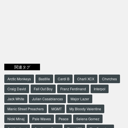
関連タグ
Arctic Monkeys
Bastille
Cardi B
Charli XCX
Chvrches
Craig David
Fall Out Boy
Franz Ferdinand
Interpol
Jack White
Julian Casablancas
Major Lazer
Manic Street Preachers
MGMT
My Bloody Valentine
Nicki Minaj
Pale Waves
Peace
Selena Gomez