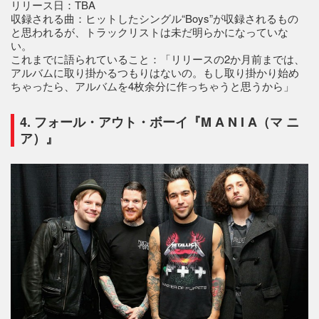
リリース日：TBA
収録される曲：ヒットしたシングル“Boys”が収録されるもの
と思われるが、トラックリストは未だ明らかになっていな
い。
これまでに語られていること：「リリースの2か月前までは、
アルバムに取り掛かるつもりはないの。もし取り掛かり始め
ちゃったら、アルバムを4枚余分に作っちゃうと思うから」
4. フォール・アウト・ボーイ『M A N I A（マ ニ
ア）』