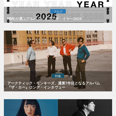
ブログ
NMEが選ぶアルバム・オブ・ザ・イヤー2025
特集
アークティック・モンキーズ、通算7作目となるアルバム
『ザ・カー』ロング・インタヴュー