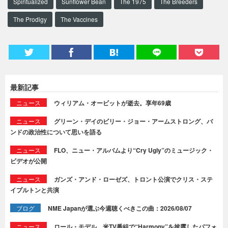
Spiritualized
Sunflower Bean
The 1975
The Breeders
The Prodigy
The Vaccines
最新記事
ニュース
ウィリアム・オービットが逝去。享年69歳
ニュース
グリーン・デイのビリー・ジョー・アームストロング、バ
ンドの政治性について思いを語る
ニュース
FLO、ニュー・アルバムより“Cry Ugly”のミュージック・
ビデオが公開
ニュース
ガンズ・アンド・ローゼズ、トロント公演でクリス・ステ
イプルトンと共演
ブログ
NME Japanが選ぶ今週聴くべきこの曲：2026/08/07
ニュース
ロール・モデル、米TV番組で“Harmony”を披露したパフォ