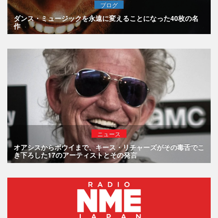
ブログ
ダンス・ミュージックを永遠に変えることになった40枚の名
作
ニュース
オアシスからボウイまで、キース・リチャーズがその毒舌でこ
き下ろした17のアーティストとその発言