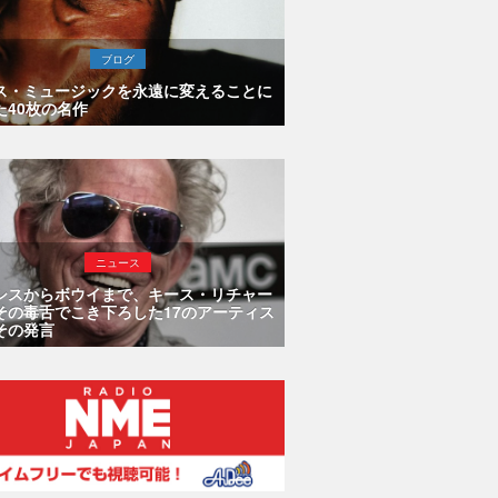
ブログ
ス・ミュージックを永遠に変えることに
た40枚の名作
ニュース
シスからボウイまで、キース・リチャー
その毒舌でこき下ろした17のアーティス
その発言