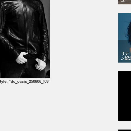
リナ
ン記
tyle: “dc_oasis_250806_f03”