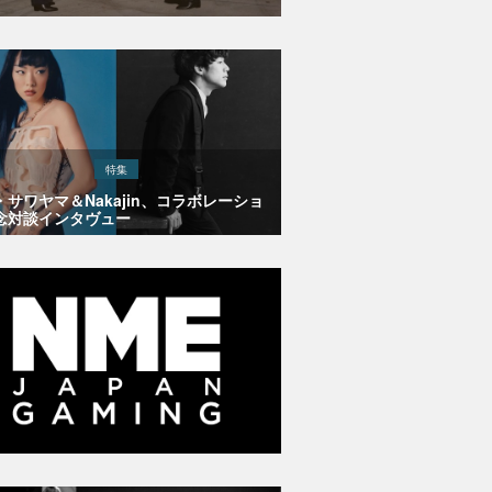
特集
・サワヤマ＆Nakajin、コラボレーショ
念対談インタヴュー