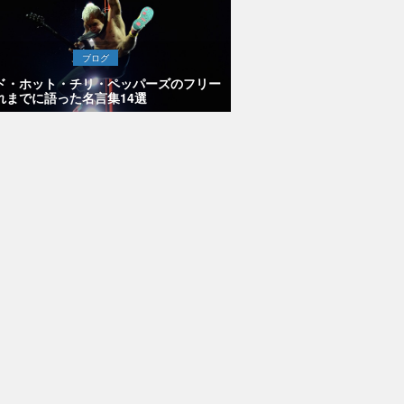
ブログ
ド・ホット・チリ・ペッパーズのフリー
れまでに語った名言集14選