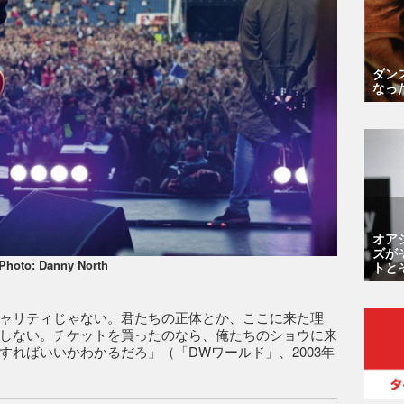
ダン
なっ
オア
ズが
Photo: Danny North
トと
ャリティじゃない。君たちの正体とか、ここに来た理
しない。チケットを買ったのなら、俺たちのショウに来
すればいいかわかるだろ」（「DWワールド」、2003年