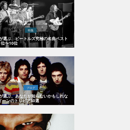
特集
Eが選ぶ、ビートルズ究極の名曲ベスト
1位〜10位
ブログ
Eが選ぶ、あなたが知らないかもしれな
イーンのトリビア50選