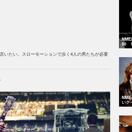
NM
50 
言いたい。スローモーションで歩く4人の男たちが必要
て
NM
いク