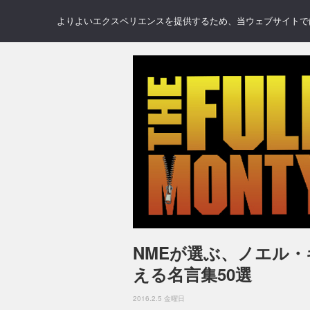
NEWS
REVIEWS
GAL
よりよいエクスペリエンスを提供するため、当ウェブサイトでは 
NMEが選ぶ、ノエル
える名言集50選
2016.2.5 金曜日