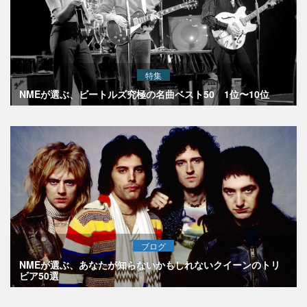
特集
NMEが選ぶ、ビートルズ究極の名曲ベスト50 1位〜10位
ブログ
NMEが選ぶ、あなたが知らないかもしれないクイーンのトリ
ビア50選