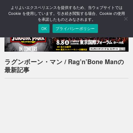
よりよいエクスペリエンスを提供するため、当ウェブサイトでは
T
o
Cookie を使用しています。引き続き閲覧する場合、Cookie の使用
g
を承諾したものとみなされます。
g
OK
プライバシーポリシー
l
e
n
a
v
i
ラグンボーン・マン / Rag’n’Bone Manの
g
最新記事
a
t
i
o
n