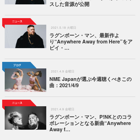
スした音源が公開
2021.5.18 火曜日
ラグンボーン・マン、最新作よ
り“Anywhere Away from Here”をア
ビイ・…
2021.4.9 金曜日
NME Japanが選ぶ今週聴くべきこの
曲：2021/4/9
2021.4.9 金曜日
ラグンボーン・マン、P!NKとのコラ
ボレーションとなる新曲“Anywhere
Away f…