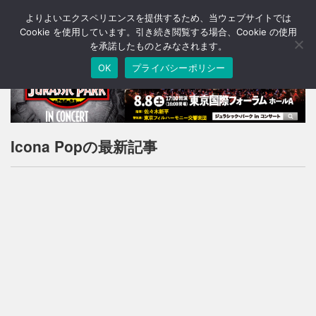
よりよいエクスペリエンスを提供するため、当ウェブサイトでは
T
o
Cookie を使用しています。引き続き閲覧する場合、Cookie の使用
g
を承諾したものとみなされます。
g
OK
プライバシーポリシー
l
e
n
a
v
i
Icona Popの最新記事
g
a
t
i
o
n