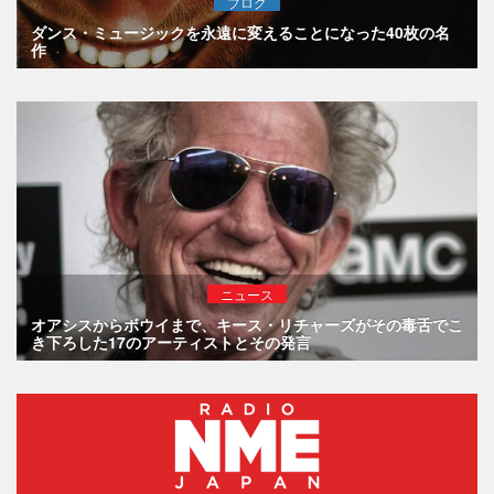
ブログ
ダンス・ミュージックを永遠に変えることになった40枚の名
作
ニュース
オアシスからボウイまで、キース・リチャーズがその毒舌でこ
き下ろした17のアーティストとその発言