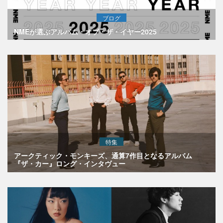
ブログ
NMEが選ぶアルバム・オブ・ザ・イヤー2025
特集
アークティック・モンキーズ、通算7作目となるアルバム
『ザ・カー』ロング・インタヴュー