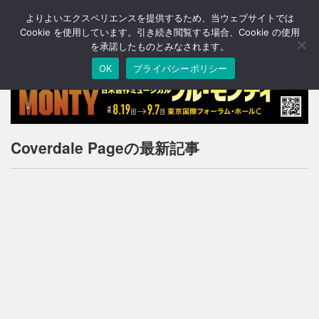
よりよいエクスペリエンスを提供するため、当ウェブサイトでは
T
o
Cookie を使用しています。引き続き閲覧する場合、Cookie の使用
g
を承諾したものとみなされます。
g
OK
プライバシーポリシー
l
e
n
a
v
i
Coverdale Pageの最新記事
g
a
t
i
o
n