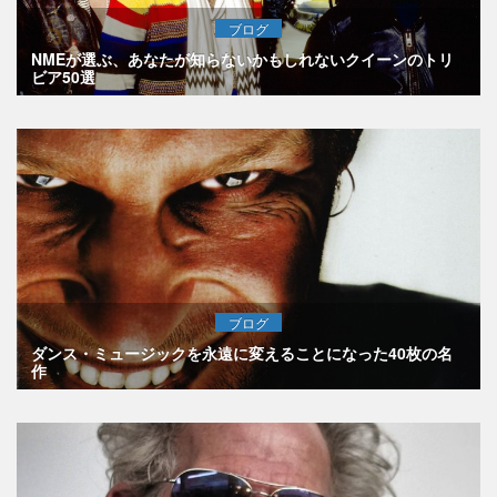
ブログ
NMEが選ぶ、あなたが知らないかもしれないクイーンのトリ
ビア50選
ブログ
ダンス・ミュージックを永遠に変えることになった40枚の名
作