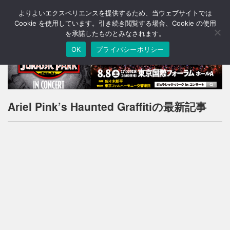
よりよいエクスペリエンスを提供するため、当ウェブサイトでは
T
o
Cookie を使用しています。引き続き閲覧する場合、Cookie の使用
g
を承諾したものとみなされます。
g
OK
プライバシーポリシー
l
e
n
a
v
i
Ariel Pink’s Haunted Graffitiの最新記事
g
a
t
i
o
n