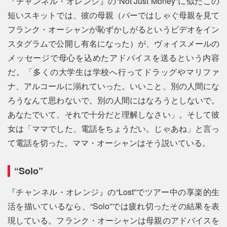
『チャンネル・オレンジ』の“Not Just Money”に似たこの
短いスキットでは、彼の母親（バーではしゃぐ母親を見て
フランク・オーシャンが恥ずかしがるというビデオをイン
スタグラムで公開し有名になった）が、ヴォイスメールの
メッセージで母心を込めたアドバイスを送るという内容
だ。「多くの大学生は学校へ行ってドラッグやマリファ
ナ、アルコールに溺れていった。いいこと、別の人間にな
ろうなんて思わないで。別の人間にはなろうとしないで。
あなたでいて、それで十分だと理解しなさい」。そして彼
女は「ママでした、電話をちょうだい。じゃあね」と言っ
て電話を切った。ママ・オーシャンはそう説いている。
“Solo”
『チャンネル・オレンジ』の“Lost”でツアー中の享楽的生
活を描いているなら、“Solo”では疲れ切ったその結果を表
現している。フランク・オーシャンは母親のアドバイスを