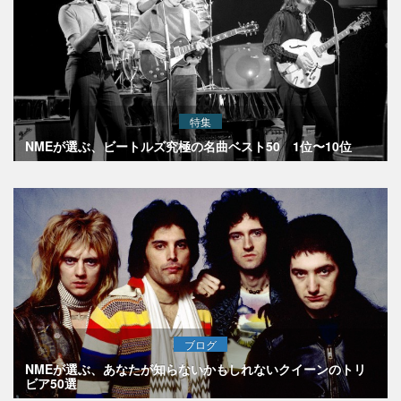
特集
NMEが選ぶ、ビートルズ究極の名曲ベスト50 1位〜10位
ブログ
NMEが選ぶ、あなたが知らないかもしれないクイーンのトリ
ビア50選