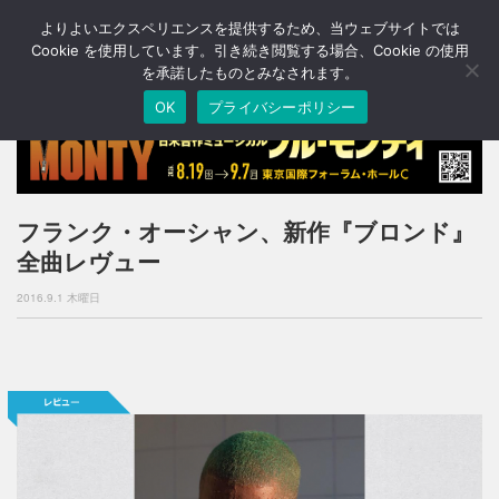
よりよいエクスペリエンスを提供するため、当ウェブサイトでは
T
o
Cookie を使用しています。引き続き閲覧する場合、Cookie の使用
g
を承諾したものとみなされます。
g
OK
プライバシーポリシー
l
e
n
a
v
i
フランク・オーシャン、新作『ブロンド』
g
全曲レヴュー
a
t
2016.9.1 木曜日
i
o
n