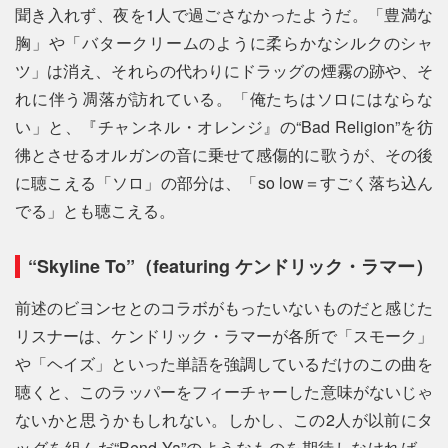
聞き入れず、夜を1人で過ごさなかったようだ。「豊満な
胸」や「バタークリームのように柔らかなシルクのシャ
ツ」は消え、それらの代わりにドラッグの煙霧の跡や、そ
れに伴う凋落が訪れている。「俺たちはソロにはならな
い」と、『チャンネル・オレンジ』の“Bad Religion”を彷
彿とさせるオルガンの音に乗せて感傷的に歌うが、その後
に聴こえる「ソロ」の部分は、「so low＝すごく落ち込ん
でる」とも聴こえる。
“Skyline To”（featuring ケンドリック・ラマー）
前述のビヨンセとのコラボがもったいないものだと感じた
リスナーは、ケンドリック・ラマーが各所で「スモーク」
や「ヘイズ」といった単語を強調しているだけのこの曲を
聴くと、このラッパーをフィーチャーした意味がないじゃ
ないかと思うかもしれない。しかし、この2人が以前にタ
ッグを組んだ“Bend Ya”のようなものを期待しなければ、