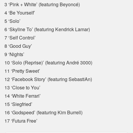
3 ‘Pink + White’ (featuring Beyoncé)
4 ‘Be Yourself’
5 ‘Solo’
6 ‘Skyline To’ (featuring Kendrick Lamar)
7 ‘Self Control’
8 ‘Good Guy’
9 ‘Nights’
10 ‘Solo (Reprise)’ (featuring André 3000)
11 ‘Pretty Sweet’
12 ‘Facebook Story’ (featuring SebastiAn)
13 ‘Close to You’
14 ‘White Ferrari’
15 ‘Siegfried’
16 ‘Godspeed’ (featuring Kim Burrell)
17 ‘Futura Free’