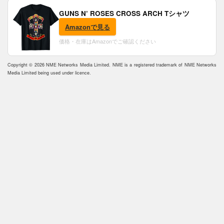
GUNS N’ ROSES CROSS ARCH Tシャツ
Amazonで見る
価格・在庫はAmazonでご確認ください
Copyright © 2026 NME Networks Media Limited. NME is a registered trademark of NME Networks
Media Limited being used under licence.