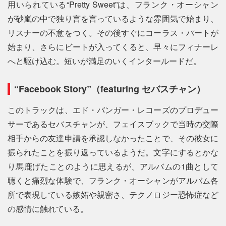
用いられている“Pretty Sweet”は、フランク・オーシャン
が砂嵐の中で独り言を言っているような雰囲気で始まり、
リスナーの不意をつく。その後すぐにコーラス・パートが
始まり、さらにビートが入ってくると、早々にフィナーレ
へと駆け込む。短いが満足のいくインタールードだ。
“Facebook Story”（featuring セバスチャン）
このトラックは、エド・バンガー・レコーズのプロデュー
サーであるセバスチャンが、フェイスブックで当時の交際
相手からの友達申請を承認しなかったことで、その彼女に
振られたことを振り返っているようだ。文字にするとかな
り馬鹿げたことのように思えるが、アルバムの1曲として
聴くと痛烈な体験で、フランク・オーシャンがアルバム各
所で表現している嫉妬や親密さ、テクノロジー恐怖症など
の感情に触れている。