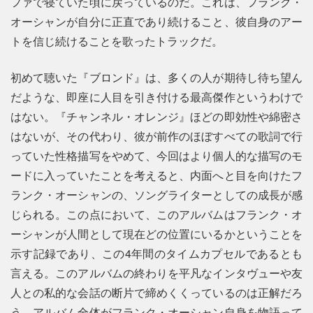
ファで寝ていた頃に戻っているのだ。これは、フランク・
オーシャンが自分に正直であり続けること、彼自身のアー
トを信じ続けることを歌ったトラックだ。
初めて聴いた『ブロンド』は、多くの人が期待し待ち望ん
だような、即座に人目を引き付ける最高傑作というわけで
はない。『チャンネル・オレンジ』ほどの即効性や綿密さ
はないが、その代わり、彼が前作のほぼすべての歌詞で行
っていた性格描写をやめて、今回はより個人的な描写のモ
ードに入っていたことを考えると、内面へと目を向けたフ
ランク・オーシャンの、ソングライターとしての成長が感
じられる。この点において、このアルバムはフランク・オ
ーシャンが人間として現在どの位置にいるかということを
示す記録であり、この4年間のタイムカプセルであるとも
言える。このアルバムの終わりを平凡なインタヴューや友
人との私的な会話の断片で締めくくっているのは正解だろ
う。アルバム全体がフランク・オーシャン自身を物語って