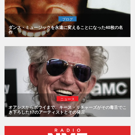
ブログ
ダンス・ミュージックを永遠に変えることになった40枚の名
作
ニュース
オアシスからボウイまで、キース・リチャーズがその毒舌でこ
き下ろした17のアーティストとその発言