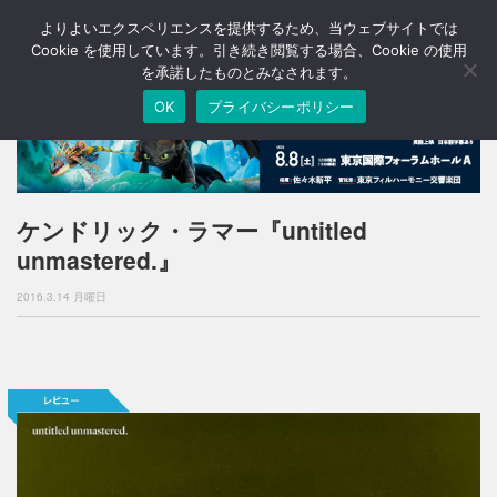
よりよいエクスペリエンスを提供するため、当ウェブサイトでは
T
o
Cookie を使用しています。引き続き閲覧する場合、Cookie の使用
g
を承諾したものとみなされます。
g
OK
プライバシーポリシー
l
e
n
a
v
i
ケンドリック・ラマー『untitled
g
unmastered.』
a
t
2016.3.14 月曜日
i
o
n