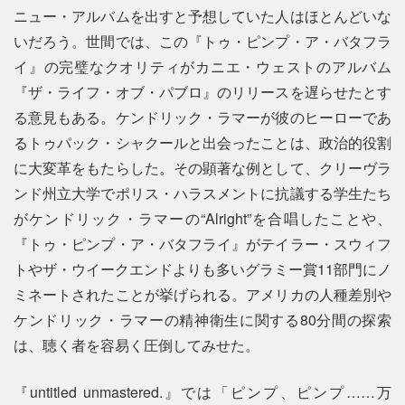
ニュー・アルバムを出すと予想していた人はほとんどいな
いだろう。世間では、この『トゥ・ピンプ・ア・バタフラ
イ』の完璧なクオリティがカニエ・ウェストのアルバム
『ザ・ライフ・オブ・パブロ』のリリースを遅らせたとす
る意見もある。ケンドリック・ラマーが彼のヒーローであ
るトゥパック・シャクールと出会ったことは、政治的役割
に大変革をもたらした。その顕著な例として、クリーヴラ
ンド州立大学でポリス・ハラスメントに抗議する学生たち
がケンドリック・ラマーの“Alright”を合唱したことや、
『トゥ・ピンプ・ア・バタフライ』がテイラー・スウィフ
トやザ・ウイークエンドよりも多いグラミー賞11部門にノ
ミネートされたことが挙げられる。アメリカの人種差別や
ケンドリック・ラマーの精神衛生に関する80分間の探索
は、聴く者を容易く圧倒してみせた。
『untitled unmastered.』では「ピンプ、ピンプ……万