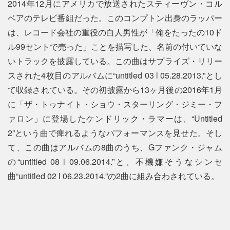
2014年12月にアメリカで放送されたスティーヴン・コル
ベアのテレビ番組だった。このコンプトン出身のラッパー
は、レコード会社の重役の白人男性が「俺をたったの10ド
ル99セントで売った」ことを描写した、名前の付いていな
いトラックを披露している。この曲はサプライズ・リリー
スされた4枚目のアルバムに“untitled 03 l 05.28.2013.”とし
て収録されている。その初披露から13ヶ月後の2016年1月
に「ザ・トゥナイト・ショウ・スターリング・ジミー・フ
ァロン」に登場したケンドリック・ラマーは、“Untitled
2”という曲で痺れるようなパフォーマンスを見せた。そし
て、この曲はアルバムの8曲のうち、Gファンク・ジャム
の“untitled 08 l 09.06.2014.”と、不機嫌そうなシンセ
曲“untitled 02 l 06.23.2014.”の2曲に組み合わされている。