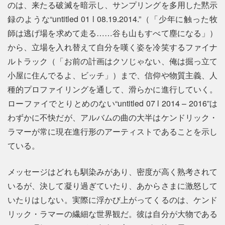
のは、来たる破滅を暗示し、サンプリングを多用した黙示
録のような“untitled 01 l 08.19.2014.”（「少年に触った牧
師は逃げ場を求めて走る……谷も山もすべて塵になる」）
から、立場を入れ替えて自分を嘆く姿を冷笑するファイナ
ルトラック（「お前の計画はクソじゃない、俺は掘っ立て
小屋に住んでるよ、ビッチ」）まで、信仰や物質主義、人
種的プロファイリングを通して、滑らかに進行していく。
ローファイでとりとめのない“untitled 07 l 2014 – 2016”は
わずかに不快だが、アルバムの曲の大半はケンドリック・
ラマーが常に現在進行形のアーティストであることを示し
ている。
メッセージはどれも馴染みがあり、密度が高く熟考されて
いるが、決して凝り過ぎていたり、あからさまに激怒して
いたりはしない。実際に浮かび上がってくるのは、ケンド
リック・ラマーの繊細な世界観だ。彼は自分が大物である