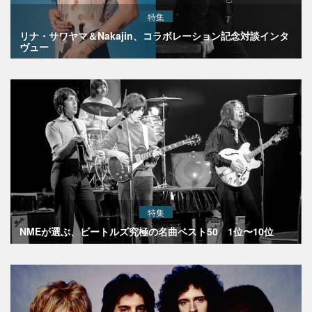
特集
リナ・サワヤマ＆Nakajin、コラボレーション記念対談インタ
ヴュー
特集
NMEが選ぶ、ビートルズ究極の名曲ベスト50 1位〜10位