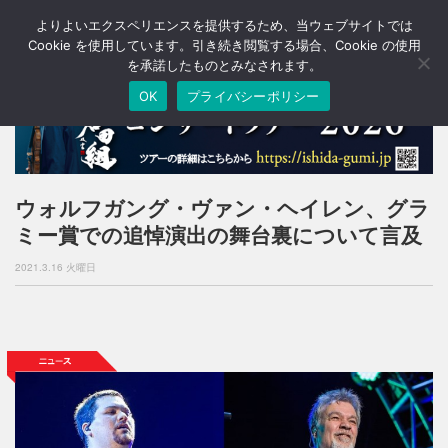
よりよいエクスペリエンスを提供するため、当ウェブサイトでは
T
o
Cookie を使用しています。引き続き閲覧する場合、Cookie の使用
g
を承諾したものとみなされます。
g
OK
プライバシーポリシー
l
e
n
a
v
i
ウォルフガング・ヴァン・ヘイレン、グラ
g
ミー賞での追悼演出の舞台裏について言及
a
t
2021.3.16 火曜日
i
o
n