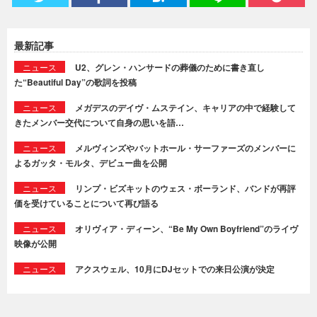
最新記事
ニュース
U2、グレン・ハンサードの葬儀のために書き直し
た“Beautiful Day”の歌詞を投稿
ニュース
メガデスのデイヴ・ムステイン、キャリアの中で経験して
きたメンバー交代について自身の思いを語…
ニュース
メルヴィンズやバットホール・サーファーズのメンバーに
よるガッタ・モルタ、デビュー曲を公開
ニュース
リンプ・ビズキットのウェス・ボーランド、バンドが再評
価を受けていることについて再び語る
ニュース
オリヴィア・ディーン、“Be My Own Boyfriend”のライヴ
映像が公開
ニュース
アクスウェル、10月にDJセットでの来日公演が決定