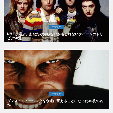
ブログ
NMEが選ぶ、あなたが知らないかもしれないクイーンのトリ
ビア50選
ブログ
ダンス・ミュージックを永遠に変えることになった40枚の名
作