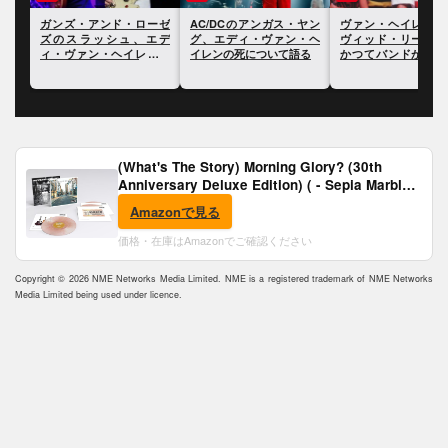
ーゼ
AC/DCのアンガス・ヤン
ヴァン・ヘイレンのデイ
ヴァン・ヘイレンの
エデ
グ、エディ・ヴァン・ヘ
ヴィッド・リー・ロス、
タヴューにサミー・
ンの
イレンの死について語る
かつてバンドが憎み合っ
ガーが「嘘つき」と
ていたと語る
(What's The Story) Morning Glory? (30th
Anniversary Deluxe Edition) ( - Sepia Marble
Vinyl) [Analog]
Amazonで見る
価格・在庫はAmazonでご確認ください
Copyright © 2026 NME Networks Media Limited. NME is a registered trademark of NME Networks
Media Limited being used under licence.