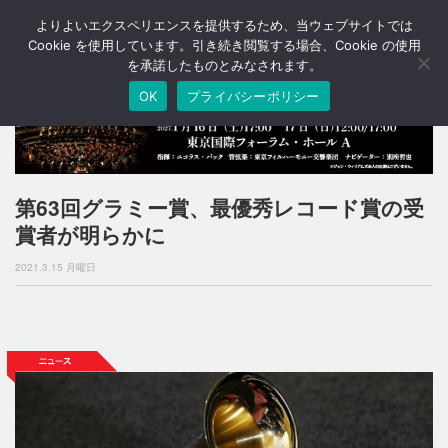
よりよいエクスペリエンスを提供するため、当ウェブサイトでは
T
o
Cookie を使用しています。引き続き閲覧する場合、Cookie の使用
g
を承諾したものとみなされます。
g
OK
プライバシーポリシー
l
e
n
a
v
i
第63回グラミー賞、最優秀レコード賞の受
g
賞者が明らかに
a
t
2021.3.15 月曜日
i
o
n