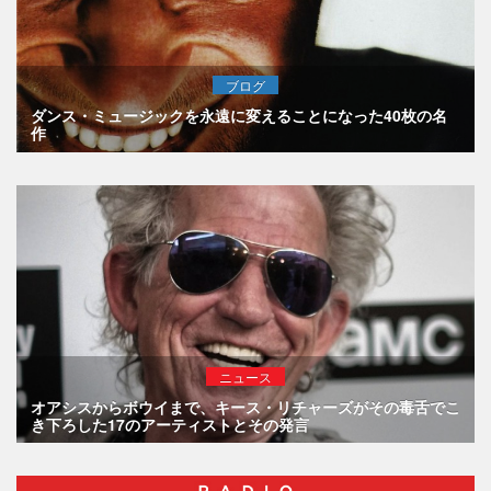
ブログ
ダンス・ミュージックを永遠に変えることになった40枚の名
作
ニュース
オアシスからボウイまで、キース・リチャーズがその毒舌でこ
き下ろした17のアーティストとその発言