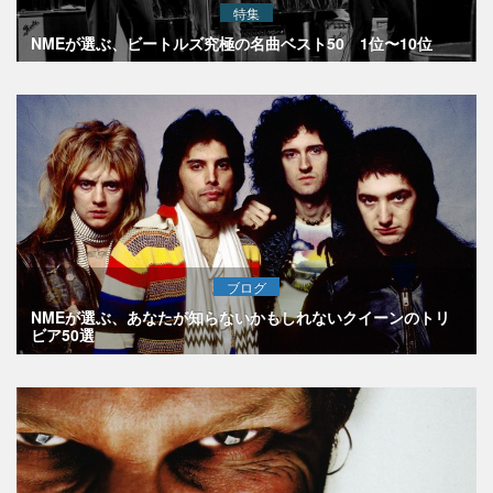
特集
NMEが選ぶ、ビートルズ究極の名曲ベスト50 1位〜10位
ブログ
NMEが選ぶ、あなたが知らないかもしれないクイーンのトリ
ビア50選