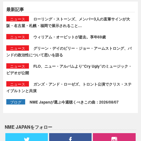
最新記事
ニュース
ローリング・ストーンズ、メンバー3人の直筆サインが大
阪・名古屋・札幌・福岡で展示されること…
ニュース
ウィリアム・オービットが逝去。享年69歳
ニュース
グリーン・デイのビリー・ジョー・アームストロング、バ
ンドの政治性について思いを語る
ニュース
FLO、ニュー・アルバムより“Cry Ugly”のミュージック・
ビデオが公開
ニュース
ガンズ・アンド・ローゼズ、トロント公演でクリス・ステ
イプルトンと共演
ブログ
NME Japanが選ぶ今週聴くべきこの曲：2026/08/07
NME JAPANをフォロー