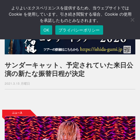
よりよいエクスペリエンスを提供するため、当ウェブサイトでは
T
o
Cookie を使用しています。引き続き閲覧する場合、Cookie の使用
g
を承諾したものとみなされます。
g
OK
プライバシーポリシー
l
e
n
a
v
i
サンダーキャット、予定されていた来日公
g
演の新たな振替日程が決定
a
t
2021.3.15 月曜日
i
o
n