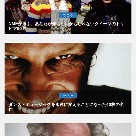
ブログ
NMEが選ぶ、あなたが知らないかもしれないクイーンのトリ
ビア50選
ブログ
ダンス・ミュージックを永遠に変えることになった40枚の名
作