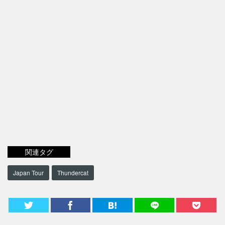
関連タグ
Japan Tour
Thundercat