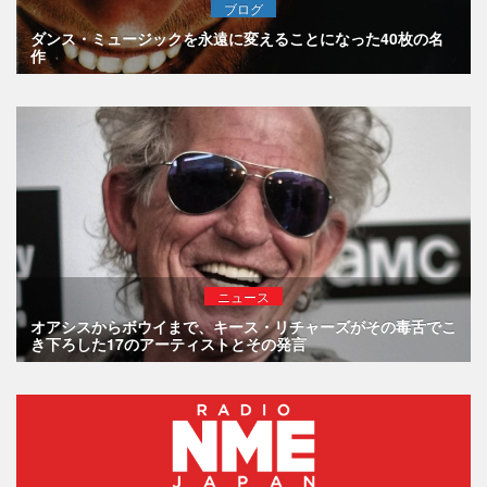
ブログ
ダンス・ミュージックを永遠に変えることになった40枚の名
作
ニュース
オアシスからボウイまで、キース・リチャーズがその毒舌でこ
き下ろした17のアーティストとその発言