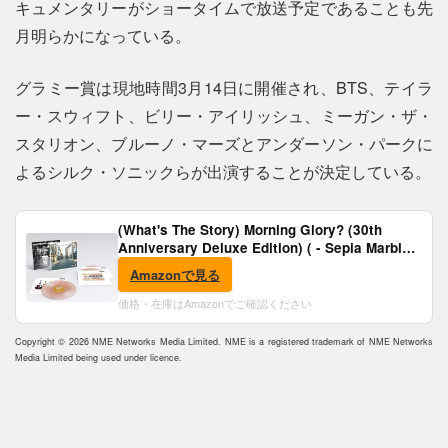
キュメンタリーがショータイムで放送予定であることも先
月明らかになっている。
グラミー賞は現地時間3月14日に開催され、BTS、テイラ
ー・スウィフト、ビリー・アイリッシュ、ミーガン・ザ・
スタリオン、ブルーノ・マーズとアンダーソン・パークに
よるシルク・ソニックらが出演することが決定している。
(What's The Story) Morning Glory? (30th
Anniversary Deluxe Edition) ( - Sepia Marble
Vinyl) [Analog]
Amazonで見る
価格・在庫はAmazonでご確認ください
Copyright © 2026 NME Networks Media Limited. NME is a registered trademark of NME Networks
Media Limited being used under licence.