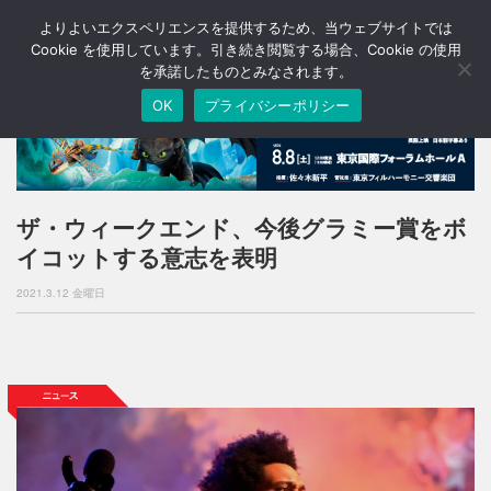
よりよいエクスペリエンスを提供するため、当ウェブサイトでは
T
o
Cookie を使用しています。引き続き閲覧する場合、Cookie の使用
g
を承諾したものとみなされます。
g
OK
プライバシーポリシー
l
e
n
a
v
i
ザ・ウィークエンド、今後グラミー賞をボ
g
イコットする意志を表明
a
t
2021.3.12 金曜日
i
o
n