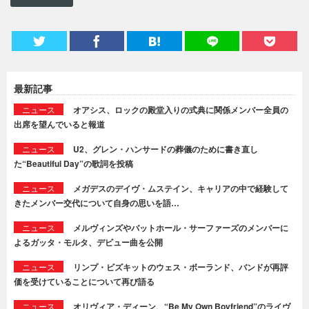
最新記事
ニュース
オアシス、ロックの殿堂入りの式典に関係メンバー全員の
出席を望んでいると報道
ニュース
U2、グレン・ハンサードの葬儀のために書き直し
た“Beautiful Day”の歌詞を投稿
ニュース
メガデスのデイヴ・ムステイン、キャリアの中で経験して
きたメンバー交代について自身の思いを語…
ニュース
メルヴィンズやバットホール・サーファーズのメンバーに
よるガッタ・モルタ、デビュー曲を公開
ニュース
リンプ・ビズキットのウェス・ボーランド、バンドが再評
価を受けていることについて再び語る
ニュース
オリヴィア・ディーン、“Be My Own Boyfriend”のライヴ