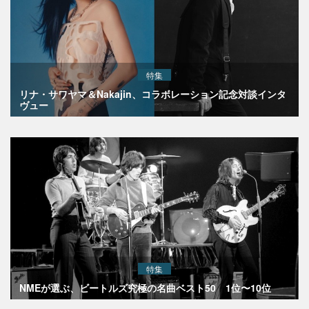
特集
リナ・サワヤマ＆Nakajin、コラボレーション記念対談インタ
ヴュー
特集
NMEが選ぶ、ビートルズ究極の名曲ベスト50 1位〜10位