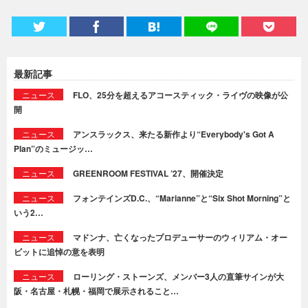
最新記事
ニュース
FLO、25分を超えるアコースティック・ライヴの映像が公
開
ニュース
アンスラックス、来たる新作より“Everybody's Got A
Plan”のミュージッ…
ニュース
GREENROOM FESTIVAL ’27、開催決定
ニュース
フォンテインズD.C.、“Marianne”と“Six Shot Morning”と
いう2…
ニュース
マドンナ、亡くなったプロデューサーのウィリアム・オー
ビットに追悼の意を表明
ニュース
ローリング・ストーンズ、メンバー3人の直筆サインが大
阪・名古屋・札幌・福岡で展示されること…