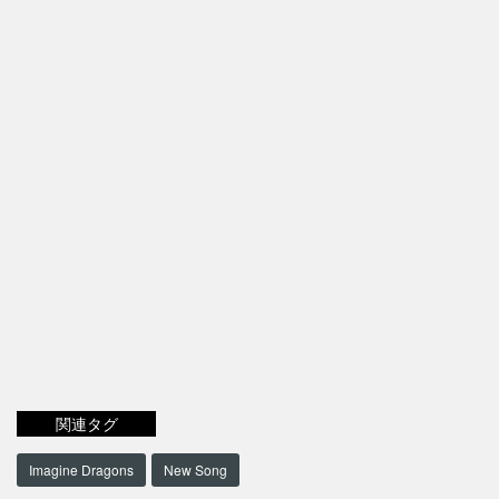
関連タグ
Imagine Dragons
New Song