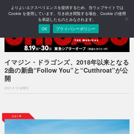
よりよいエクスペリエンスを提供するため、当ウェブサイトでは
T
o
Cookie を使用しています。引き続き閲覧する場合、Cookie の使用
g
を承諾したものとみなされます。
g
OK
プライバシーポリシー
l
e
n
a
v
i
イマジン・ドラゴンズ、2018年以来となる
g
2曲の新曲“Follow You”と“Cutthroat”が公
a
t
開
i
o
2021.3.12 金曜日
n