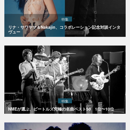
特集
リナ・サワヤマ＆Nakajin、コラボレーション記念対談インタ
ヴュー
特集
NMEが選ぶ、ビートルズ究極の名曲ベスト50 1位〜10位