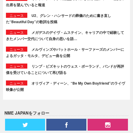
出席を望んでいると報道
ニュース
U2、グレン・ハンサードの葬儀のために書き直し
た“Beautiful Day”の歌詞を投稿
ニュース
メガデスのデイヴ・ムステイン、キャリアの中で経験して
きたメンバー交代について自身の思いを語…
ニュース
メルヴィンズやバットホール・サーファーズのメンバーに
よるガッタ・モルタ、デビュー曲を公開
ニュース
リンプ・ビズキットのウェス・ボーランド、バンドが再評
価を受けていることについて再び語る
ニュース
オリヴィア・ディーン、“Be My Own Boyfriend”のライヴ
映像が公開
NME JAPANをフォロー