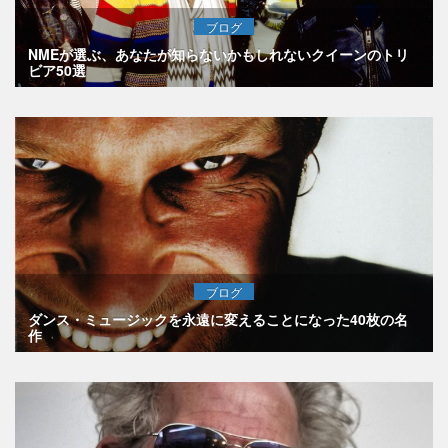
ブログ
NMEが選ぶ、あなたが知らないかもしれないクイーンのトリ
ビア50選
ブログ
ダンス・ミュージックを永遠に変えることになった40枚の名
作