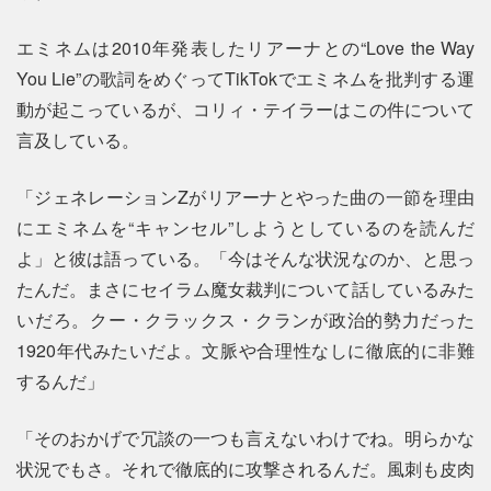
エミネムは2010年発表したリアーナとの“Love the Way
You Lie”の歌詞をめぐってTikTokでエミネムを批判する運
動が起こっているが、コリィ・テイラーはこの件について
言及している。
「ジェネレーションZがリアーナとやった曲の一節を理由
にエミネムを“キャンセル”しようとしているのを読んだ
よ」と彼は語っている。「今はそんな状況なのか、と思っ
たんだ。まさにセイラム魔女裁判について話しているみた
いだろ。クー・クラックス・クランが政治的勢力だった
1920年代みたいだよ。文脈や合理性なしに徹底的に非難
するんだ」
「そのおかげで冗談の一つも言えないわけでね。明らかな
状況でもさ。それで徹底的に攻撃されるんだ。風刺も皮肉