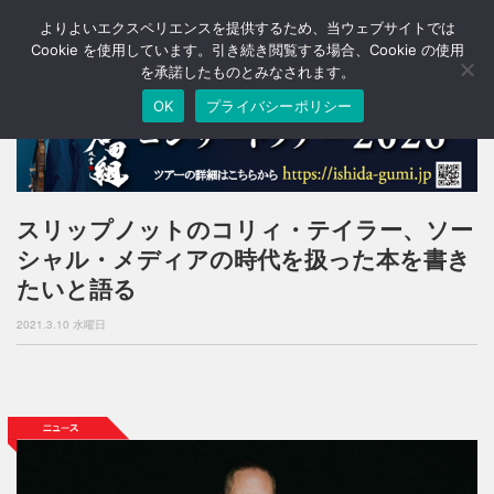
よりよいエクスペリエンスを提供するため、当ウェブサイトでは
T
o
Cookie を使用しています。引き続き閲覧する場合、Cookie の使用
g
を承諾したものとみなされます。
g
OK
プライバシーポリシー
l
e
n
a
v
i
スリップノットのコリィ・テイラー、ソー
g
シャル・メディアの時代を扱った本を書き
a
t
たいと語る
i
o
2021.3.10 水曜日
n