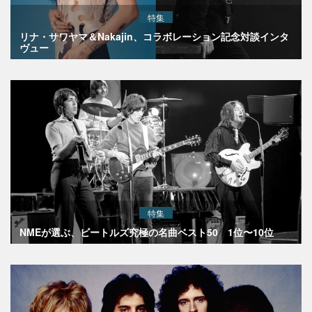
特集
リナ・サワヤマ＆Nakajin、コラボレーション記念対談インタ
ヴュー
特集
NMEが選ぶ、ビートルズ究極の名曲ベスト50 1位〜10位