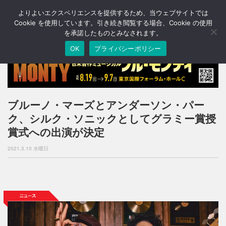
よりよいエクスペリエンスを提供するため、当ウェブサイトでは
T
o
Cookie を使用しています。引き続き閲覧する場合、Cookie の使用
g
を承諾したものとみなされます。
g
OK
プライバシーポリシー
l
e
n
a
v
i
ブルーノ・マーズとアンダーソン・パー
g
ク、シルク・ソニックとしてグラミー賞授
a
t
賞式への出演が決定
i
o
2021.3.10 水曜日
n