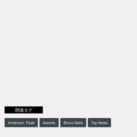
関連タグ
Anderson .Paak
Awards
Bruno Mars
Top News