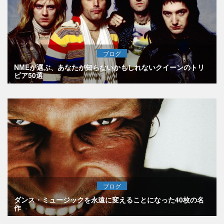
ブログ
NMEが選ぶ、あなたが知らないかもしれないクイーンのトリ
ビア50選
ブログ
ダンス・ミュージックを永遠に変えることになった40枚の名
作