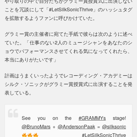
やり取りの中で自分たちがグラミー賞授賞式に出演しない
ことを冗談にして「#LetSilkSonicThrive」のハッシュタグ
を拡散するようファンに呼びかけていた。
グラミー賞の主催者に宛てた手紙で彼らは次のように述べ
ていた。「仕事のない2人のミュージシャンをあなたのシ
ョウでパフォーマンスさせてくれる気になってくれたら、
本当にありがたいです」
計画はうまくいったようでレコーディング・アカデミーは
シルク・ソニックがグラミー賞授賞式に出演することを発
表している。
See you on the
#GRAMMYs
stage!
@BrunoMars
+
@AndersonPaak
=
@silksonic
#LetSilkSonicThrive