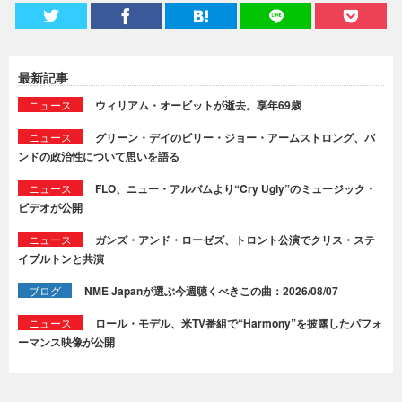
最新記事
ニュース
ウィリアム・オービットが逝去。享年69歳
ニュース
グリーン・デイのビリー・ジョー・アームストロング、バ
ンドの政治性について思いを語る
ニュース
FLO、ニュー・アルバムより“Cry Ugly”のミュージック・
ビデオが公開
ニュース
ガンズ・アンド・ローゼズ、トロント公演でクリス・ステ
イプルトンと共演
ブログ
NME Japanが選ぶ今週聴くべきこの曲：2026/08/07
ニュース
ロール・モデル、米TV番組で“Harmony”を披露したパフォ
ーマンス映像が公開