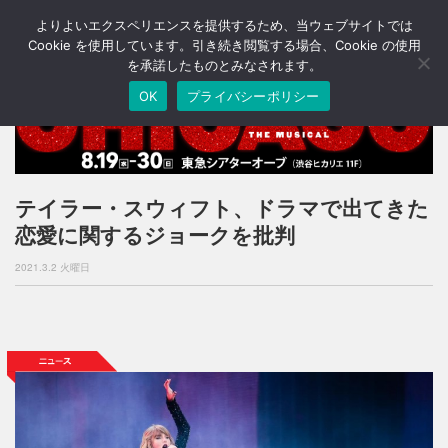
よりよいエクスペリエンスを提供するため、当ウェブサイトでは
T
o
Cookie を使用しています。引き続き閲覧する場合、Cookie の使用
g
を承諾したものとみなされます。
g
OK
プライバシーポリシー
l
e
n
a
v
i
テイラー・スウィフト、ドラマで出てきた
g
恋愛に関するジョークを批判
a
t
2021.3.2 火曜日
i
o
n