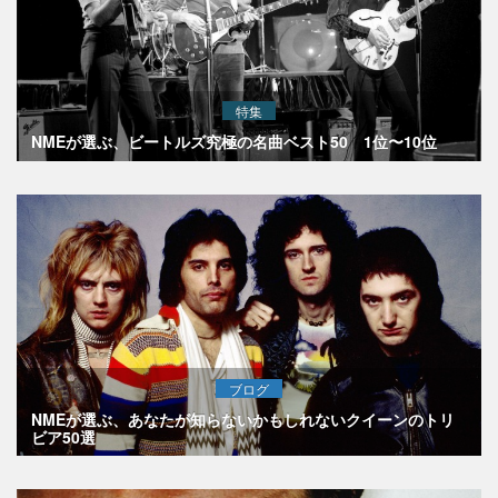
特集
NMEが選ぶ、ビートルズ究極の名曲ベスト50 1位〜10位
ブログ
NMEが選ぶ、あなたが知らないかもしれないクイーンのトリ
ビア50選