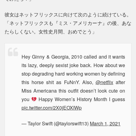
彼女はネットフリックスに向けて次のように続けている。
「ネットフリックスも『ミス・アメリカーナ』の後、あな
たらしくない。女性史月間、おめでとう」
Hey Ginny & Georgia, 2010 called and it wants
its lazy, deeply sexist joke back. How about we
stop degrading hard working women by defining
this horse shit as FuNnY. Also,
@netflix
after
Miss Americana this outfit doesn’t look cute on
you
Happy Women’s History Month I guess
pic.twitter.com/2X0jEOXIWp
— Taylor Swift (@taylorswift13)
March 1, 2021