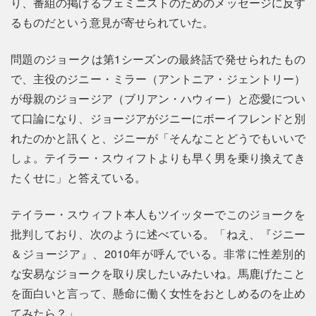
り、番組の掲げるフェミニストのためのメッセージに反す
るものだという意見が寄せられていた。
問題のジョークは第1シーズンの最終話で発せられたもの
で、主役のジニー・ミラー（アントニア・ジェントリー）
が母親のジョージア（ブリアン・ハウィー）と恋愛につい
て口論になり、ジョージアがジニーにボーイフレンドと別
れたのかと訊くと、ジニーが「そんなことどうでもいいで
しょ。テイラー・スウィフトよりも早く男を乗り換えてき
たくせに」と答えている。
テイラー・スウィフト本人もツイッターでこのジョークを
批判しており、次のように述べている。「ねえ、『ジニー
＆ジョージア』、2010年が呼んでいる。非常に性差別的
な安易なジョークを取り戻したいみたいね。馬鹿げたこと
を面白いと言って、懸命に働く女性をおとしめるのを止め
てみたら？」