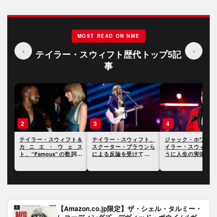
MOST READ ON NME
‹
›
テイラー・スウィフト歴代トップ5記
事
3
4
5
ト＆
テイラー・スウィフト、
ジャック・ホワイト、テ
テイラー・スウィフ
ェス
スクーター・ブラウンら
イラー・スウィフトのよ
ドキュメンタリーで
歌詞を
による反論を受けてさら
うに人生の実体験を歌詞
ー中に経験した二度
明ら
に反論
にすることには興味がな
局について言及
いと語る
【Amazon.co.jp限定】ザ・シェル・タルミー・