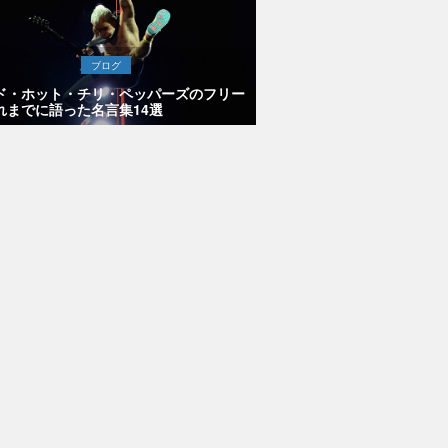
ブログ
ド・ホット・チリ・ペッパーズのフリー
れまでに語った名言集14選