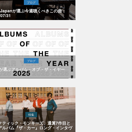
ブログ
E Japanが選ぶ今週聴くべきこの曲：
/07/31
ブログ
Eが選ぶアルバム・オブ・ザ・イヤー
特集
クティック・モンキーズ、通算7作目と
アルバム『ザ・カー』ロング・インタヴ