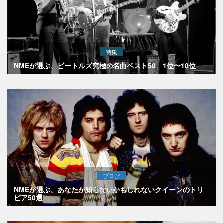
特集
NMEが選ぶ、ビートルズ究極の名曲ベスト50 1位〜10位
ブログ
NMEが選ぶ、あなたが知らないかもしれないクイーンのトリ
ビア50選