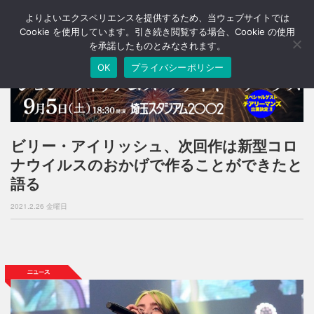
よりよいエクスペリエンスを提供するため、当ウェブサイトでは
T
o
Cookie を使用しています。引き続き閲覧する場合、Cookie の使用
g
を承諾したものとみなされます。
g
OK
プライバシーポリシー
l
e
n
a
v
i
ビリー・アイリッシュ、次回作は新型コロ
g
ナウイルスのおかげで作ることができたと
a
t
語る
i
o
2021.2.26 金曜日
n