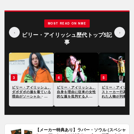
MOST READ ON NME
‹
›
ビリー・アイリッシュ歴代トップ5記
事
3
4
5
ュ、
ビリー・アイリッシュ、
ビリー・アイリッシュ、
ビリー・アイリッシ
統領
ダボダボの服を着ている
自身を理由に従来の女性
ストーカー行為で告
「責
理由がソーシャル・メデ
的な服を批判する人たち
れた人物が列車に轢
ィアで話題に
に反論
て死亡したことが明
に
【メーカー特典あり】ラバー・ソウル (スペシャ