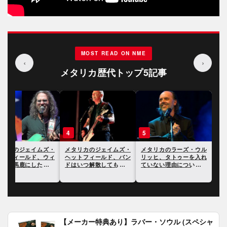
MOST READ ON NME
‹
›
メタリカ歴代トップ5記事
4
5
タリカのジェイムズ・
メタリカのジェイムズ・
メタリカのラーズ・ウル
ットフィールド、ウィ
ヘットフィールド、バン
リッヒ、タトゥーを入れ
ガーを馬鹿にしたこと
ドはいつ解散してもおか
ていない理由について語
謝罪したことが明らか
しくないと語る
る
【メーカー特典あり】ラバー・ソウル (スペシャ