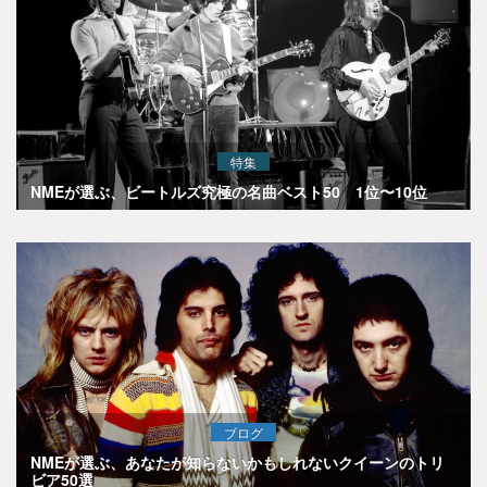
特集
NMEが選ぶ、ビートルズ究極の名曲ベスト50 1位〜10位
ブログ
NMEが選ぶ、あなたが知らないかもしれないクイーンのトリ
ビア50選