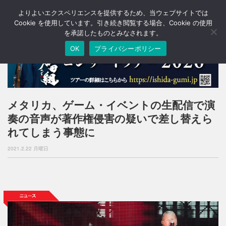
よりよいエクスペリエンスを提供するため、当ウェブサイトでは
T
o
Cookie を使用しています。引き続き閲覧する場合、Cookie の使用
g
を承諾したものとみなされます。
g
OK
プライバシーポリシー
l
e
n
a
v
i
メタリカ、ゲーム・イベントの生配信で演
g
奏の音声が著作権侵害の疑いで差し替えら
a
t
れてしまう事態に
i
o
2021.2.22 月曜日
n