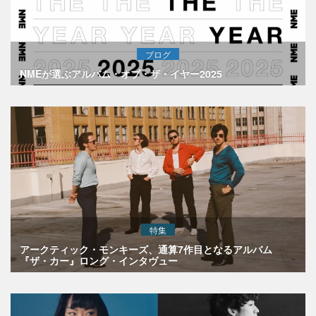
ブログ
NMEが選ぶアルバム・オブ・ザ・イヤー2025
特集
アークティック・モンキーズ、通算7作目となるアルバム
『ザ・カー』ロング・インタヴュー