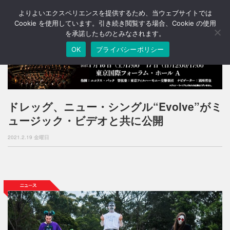
よりよいエクスペリエンスを提供するため、当ウェブサイトでは
T
o
Cookie を使用しています。引き続き閲覧する場合、Cookie の使用
g
を承諾したものとみなされます。
g
OK
プライバシーポリシー
l
e
n
a
v
i
ドレッグ、ニュー・シングル“Evolve”がミ
g
ュージック・ビデオと共に公開
a
t
2021.2.19 金曜日
i
o
n