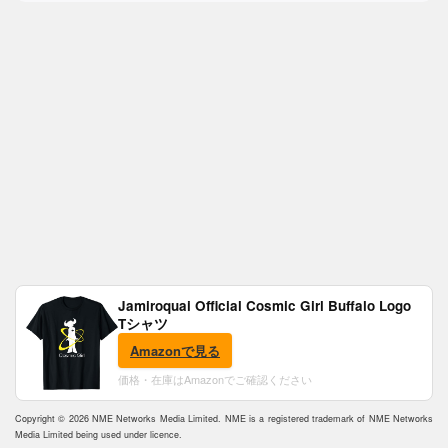
Jamiroquai Official Cosmic Girl Buffalo Logo
Tシャツ
Amazonで見る
価格・在庫はAmazonでご確認ください
Copyright © 2026 NME Networks Media Limited. NME is a registered trademark of NME Networks
Media Limited being used under licence.