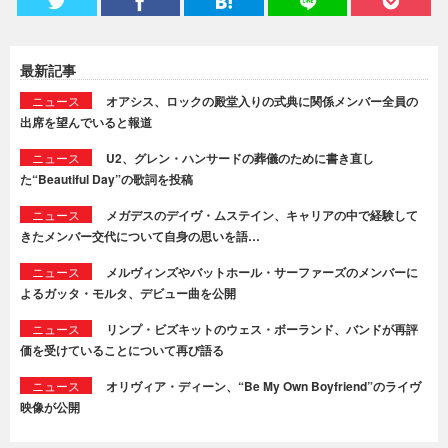
最新記事
ニュース
オアシス、ロックの殿堂入りの式典に関係メンバー全員の
出席を望んでいると報道
ニュース
U2、グレン・ハンサードの葬儀のために書き直し
た“Beautiful Day”の歌詞を投稿
ニュース
メガデスのデイヴ・ムステイン、キャリアの中で経験して
きたメンバー交代について自身の思いを語…
ニュース
メルヴィンズやバットホール・サーファーズのメンバーに
よるガッタ・モルタ、デビュー曲を公開
ニュース
リンプ・ビズキットのウェス・ボーランド、バンドが再評
価を受けていることについて再び語る
ニュース
オリヴィア・ディーン、“Be My Own Boyfriend”のライヴ
映像が公開