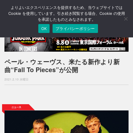
よりよいエクスペリエンスを提供するため、当ウェブサイトでは
T
o
Cookie を使用しています。引き続き閲覧する場合、Cookie の使用
g
を承諾したものとみなされます。
g
OK
プライバシーポリシー
l
e
n
a
v
i
ペール・ウェーヴス、来たる新作より新
g
曲“Fall To Pieces”が公開
a
t
2021.2.10 水曜日
i
o
n