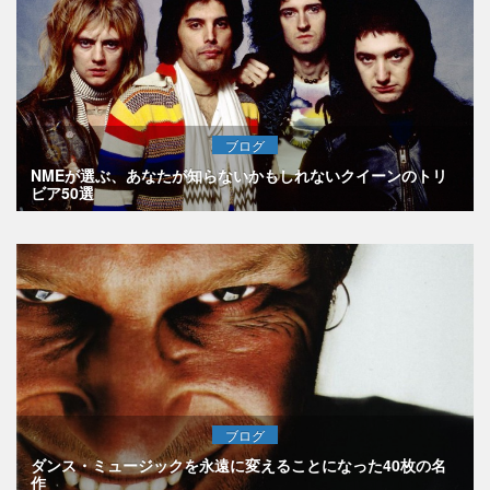
ブログ
NMEが選ぶ、あなたが知らないかもしれないクイーンのトリ
ビア50選
ブログ
ダンス・ミュージックを永遠に変えることになった40枚の名
作