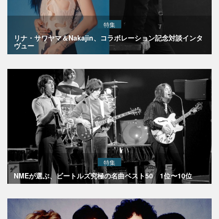
特集
リナ・サワヤマ＆Nakajin、コラボレーション記念対談インタ
ヴュー
特集
NMEが選ぶ、ビートルズ究極の名曲ベスト50 1位〜10位