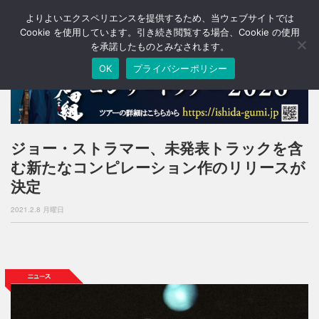
よりよいエクスペリエンスを提供するため、当ウェブサイトでは
T
o
Cookie を使用しています。引き続き閲覧する場合、Cookie の使用
g
を承諾したものとみなされます。
g
OK
プライバシーポリシー
l
e
n
a
v
i
ジョー・ストラマー、未発表トラックを含
g
む新たなコンピレーション作のリリースが
a
t
決定
i
o
2021.2.8 月曜日
n