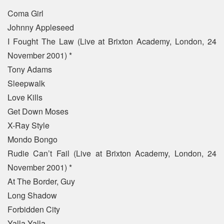
Coma Girl
Johnny Appleseed
I Fought The Law (Live at Brixton Academy, London, 24
November 2001) *
Tony Adams
Sleepwalk
Love Kills
Get Down Moses
X-Ray Style
Mondo Bongo
Rudie Can’t Fail (Live at Brixton Academy, London, 24
November 2001) *
At The Border, Guy
Long Shadow
Forbidden City
Yalla Yalla