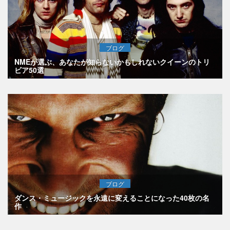
ブログ
NMEが選ぶ、あなたが知らないかもしれないクイーンのトリ
ビア50選
ブログ
ダンス・ミュージックを永遠に変えることになった40枚の名
作