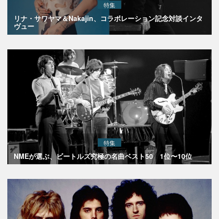
特集
リナ・サワヤマ＆Nakajin、コラボレーション記念対談インタ
ヴュー
特集
NMEが選ぶ、ビートルズ究極の名曲ベスト50 1位〜10位