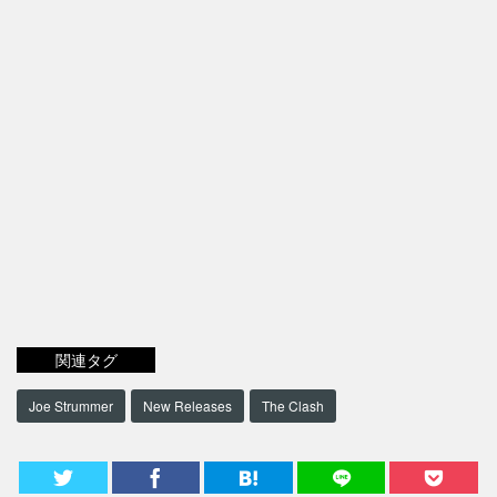
関連タグ
Joe Strummer
New Releases
The Clash