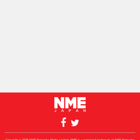
Copyright © 2026 NME Networks Media Limited. NME is a registered trademark of NME Networks