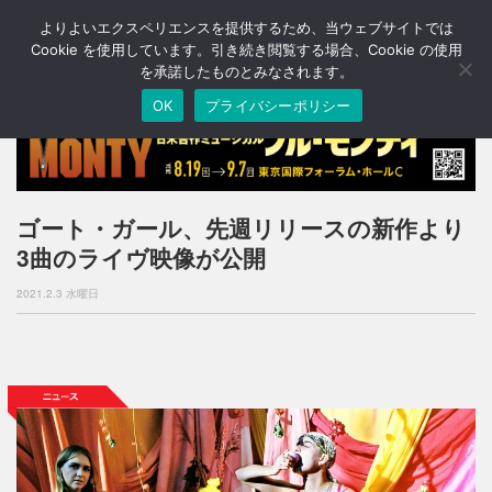
よりよいエクスペリエンスを提供するため、当ウェブサイトでは
T
o
Cookie を使用しています。引き続き閲覧する場合、Cookie の使用
g
を承諾したものとみなされます。
g
OK
プライバシーポリシー
l
e
n
a
v
i
ゴート・ガール、先週リリースの新作より
g
3曲のライヴ映像が公開
a
t
2021.2.3 水曜日
i
o
n