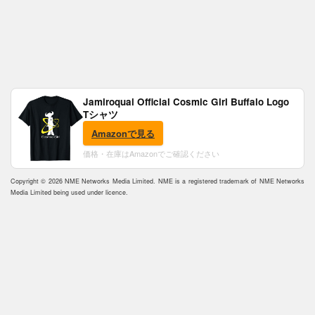
Jamiroquai Official Cosmic Girl Buffalo Logo
Tシャツ
Amazonで見る
価格・在庫はAmazonでご確認ください
Copyright © 2026 NME Networks Media Limited. NME is a registered trademark of NME Networks
Media Limited being used under licence.