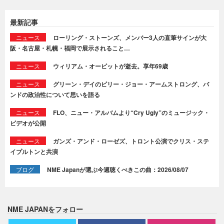
最新記事
ニュース
ローリング・ストーンズ、メンバー3人の直筆サインが大
阪・名古屋・札幌・福岡で展示されること…
ニュース
ウィリアム・オービットが逝去。享年69歳
ニュース
グリーン・デイのビリー・ジョー・アームストロング、バ
ンドの政治性について思いを語る
ニュース
FLO、ニュー・アルバムより“Cry Ugly”のミュージック・
ビデオが公開
ニュース
ガンズ・アンド・ローゼズ、トロント公演でクリス・ステ
イプルトンと共演
ブログ
NME Japanが選ぶ今週聴くべきこの曲：2026/08/07
NME JAPANをフォロー