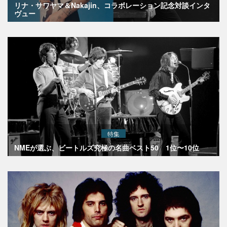
リナ・サワヤマ＆Nakajin、コラボレーション記念対談インタ
ヴュー
特集
NMEが選ぶ、ビートルズ究極の名曲ベスト50 1位〜10位