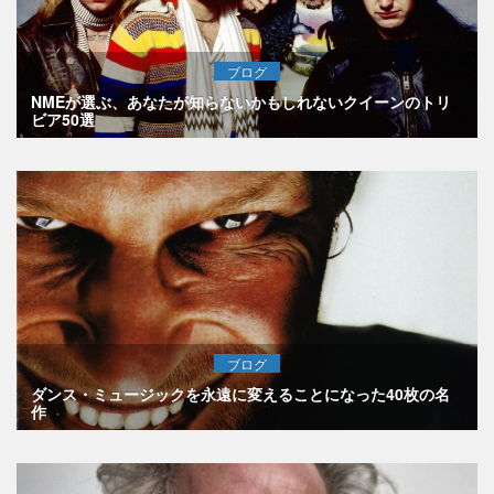
ブログ
NMEが選ぶ、あなたが知らないかもしれないクイーンのトリ
ビア50選
ブログ
ダンス・ミュージックを永遠に変えることになった40枚の名
作