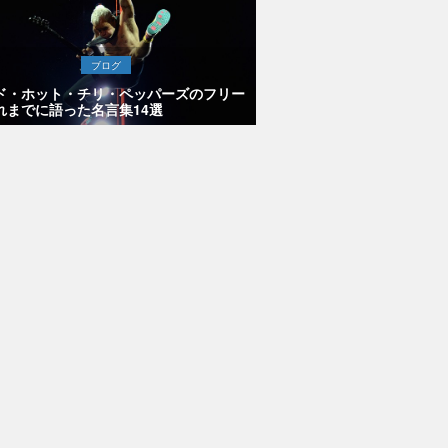
ブログ
ド・ホット・チリ・ペッパーズのフリー
れまでに語った名言集14選