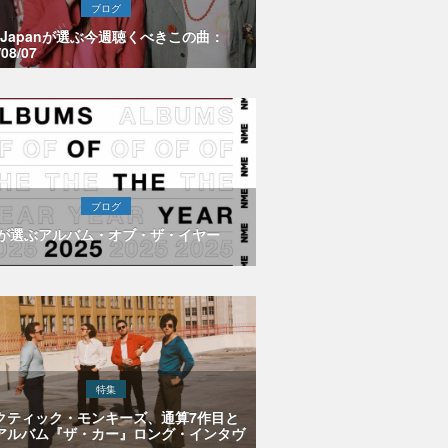
ブログ
E Japanが選ぶ今週聴くべきこの曲：
/08/07
ブログ
Eが選ぶアルバム・オブ・ザ・イヤー
特集
クティック・モンキーズ、通算7作目と
アルバム『ザ・カー』ロング・インタヴ