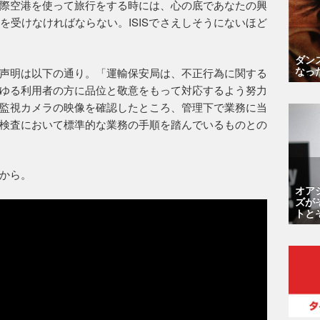
際空港を使って旅行をする時には、心の底であなたの興
を受けなければならない。ISISでさえしそうにないほど
ダン
なっ
声明は以下の通り。「運輸保安局は、不正行為に関する
ゆる利用者の方に品位と敬意をもって対応するよう努力
監視カメラの映像を確認したところ、管理下で業務に当
検査において標準的な業務の手順を踏んでいるものとの
から。
オア
ズが
トと