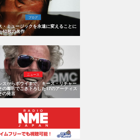
ブログ
ス・ミュージックを永遠に変えることに
た40枚の名作
ニュース
シスからボウイまで、キース・リチャー
その毒舌でこき下ろした17のアーティス
その発言