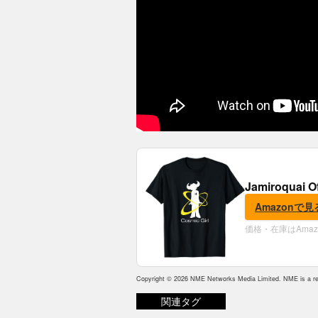
Jamiroquai O
Amazonで見
価格・在庫はAma
Copyright © 2026 NME Networks Media Limited. NME is a reg
関連タグ