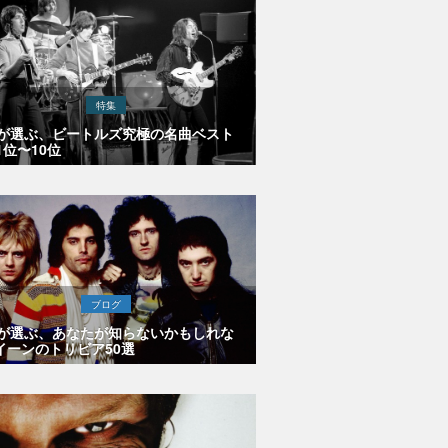
特集
Eが選ぶ、ビートルズ究極の名曲ベスト
1位〜10位
ブログ
Eが選ぶ、あなたが知らないかもしれな
イーンのトリビア50選