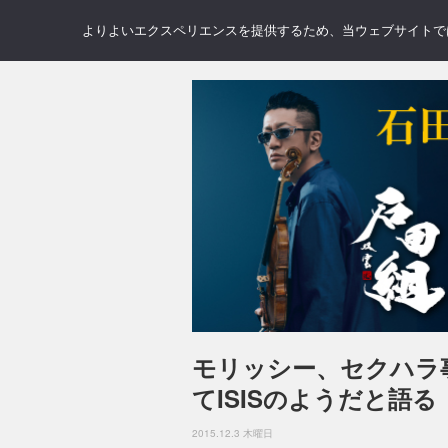
NEWS
REVIEWS
GAL
よりよいエクスペリエンスを提供するため、当ウェブサイトでは 
モリッシー、セクハラ
てISISのようだと語る
2015.12.3 木曜日