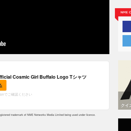
fficial Cosmic Girl Buffalo Logo Tシャツ
る
zonでご確認ください
クイ
istered trademark of NME Networks Media Limited being used under licence.