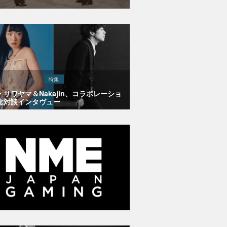
特集
・サワヤマ＆Nakajin、コラボレーショ
念対談インタヴュー