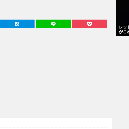
レッ
がこ