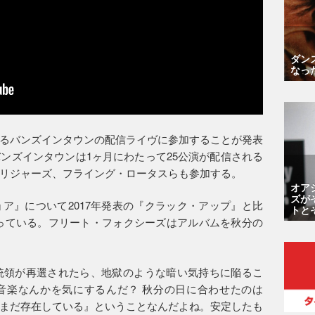
ダン
なっ
るバンズインタウンの配信ライヴに参加することが発表
ンズインタウンは1ヶ月にわたって25公演が配信される
リジャーズ、フライング・ロータスらも参加する。
オア
ズが
ア』について2017年発表の『クラック・アップ』と比
トと
っている。フリート・フォクシーズはアルバムを秋分の
統領が再選されたら、地獄のような暗い気持ちに陥るこ
音楽なんかを気にするんだ？ 秋分の日に合わせたのは
まだ存在している』ということなんだよね。安定したも