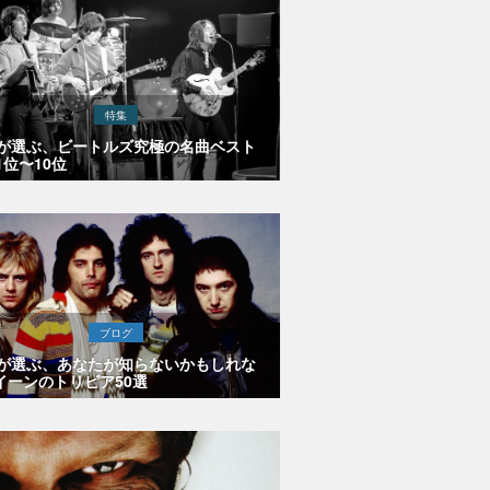
特集
Eが選ぶ、ビートルズ究極の名曲ベスト
1位〜10位
ブログ
Eが選ぶ、あなたが知らないかもしれな
イーンのトリビア50選