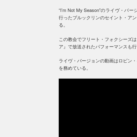
“I’m Not My Season”のラ
行ったブルックリンのセイント・アン
る。
この教会でフリート・フォクシーズは
ア』で放送されたパフォーマンスも行
ライヴ・バージョンの動画はロビン・
を務めている。