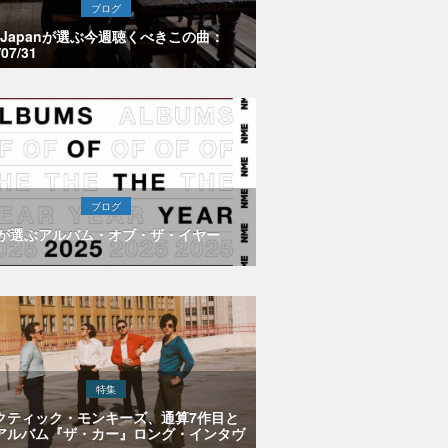
ブログ
E Japanが選ぶ今週聴くべきこの曲：
/07/31
ブログ
Eが選ぶアルバム・オブ・ザ・イヤー
特集
クティック・モンキーズ、通算7作目と
アルバム『ザ・カー』ロング・インタヴ