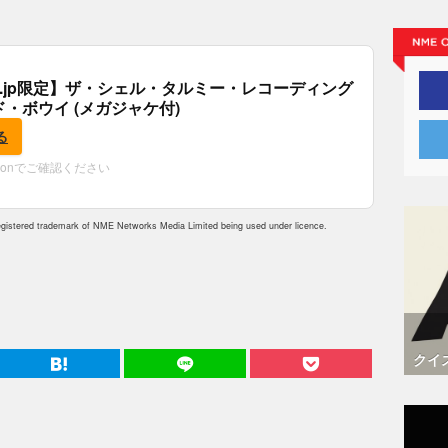
.co.jp限定】ザ・シェル・タルミー・レコーディング
ド・ボウイ (メガジャケ付)
る
zonでご確認ください
istered trademark of NME Networks Media Limited being used under licence.
クイ