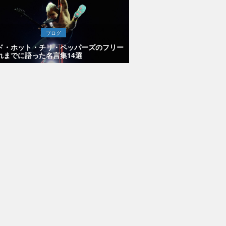
ブログ
ド・ホット・チリ・ペッパーズのフリー
れまでに語った名言集14選