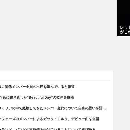
レッ
がこ
典に関係メンバー全員の出席を望んでいると報道
書き直した“Beautiful Day”の歌詞を投稿
キャリアの中で経験してきたメンバー交代について自身の思いを語…
ーファーズのメンバーによるガッタ・モルタ、デビュー曲を公開
ーランド、バンドが再評価を受けていることについて再び語る