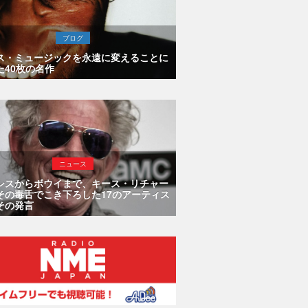
ブログ
ス・ミュージックを永遠に変えることに
た40枚の名作
ニュース
シスからボウイまで、キース・リチャー
その毒舌でこき下ろした17のアーティス
その発言