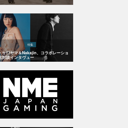
特集
・サワヤマ＆Nakajin、コラボレーショ
念対談インタヴュー