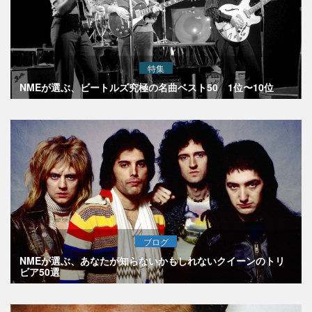
特集
NMEが選ぶ、ビートルズ究極の名曲ベスト50 1位〜10位
ブログ
NMEが選ぶ、あなたが知らないかもしれないクイーンのトリ
ビア50選