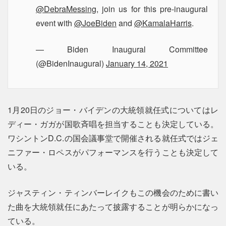
@DebraMessing
, join us for this pre-inaugural
event with
@JoeBiden
and
@KamalaHarris
.
— Biden Inaugural Committee
(@BidenInaugural)
January 14, 2021
1月20日のジョー・バイデンの大統領就任式についてはレ
ディー・ガガが国歌斉唱を担当することも決定している。
ワシントンD.C.の国会議事堂で開催される就任式ではジェ
ニファー・ロペスがパフォーマンスを行うことも決定して
いる。
ジャスティン・ティンバーレイクもこの機会のために書い
た曲を大統領就任にあたって披露することが明らかになっ
ている。