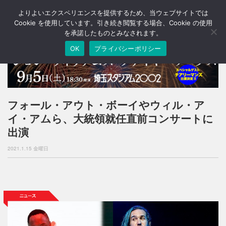
よりよいエクスペリエンスを提供するため、当ウェブサイトでは
T
o
Cookie を使用しています。引き続き閲覧する場合、Cookie の使用
g
を承諾したものとみなされます。
g
OK
プライバシーポリシー
l
e
n
a
v
i
フォール・アウト・ボーイやウィル・ア
g
イ・アムら、大統領就任直前コンサートに
a
t
出演
i
o
2021.1.15 金曜日
n