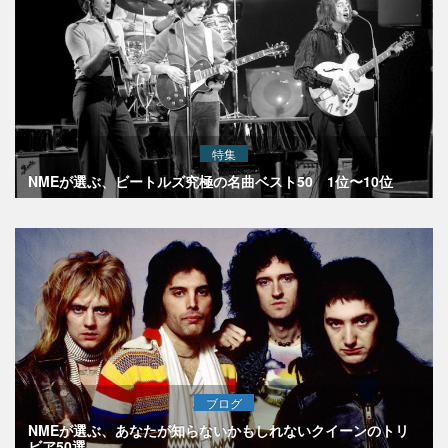
特集
NMEが選ぶ、ビートルズ究極の名曲ベスト50 1位〜10位
ブログ
NMEが選ぶ、あなたが知らないかもしれないクイーンのトリ
ビア50選