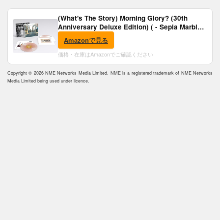
(What's The Story) Morning Glory? (30th
Anniversary Deluxe Edition) ( - Sepia Marble
Vinyl) [Analog]
Amazonで見る
価格・在庫はAmazonでご確認ください
Copyright © 2026 NME Networks Media Limited. NME is a registered trademark of NME Networks
Media Limited being used under licence.