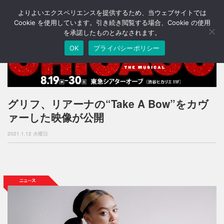
よりよいエクスペリエンスを提供するため、当ウェブサイトでは
T
o
Cookie を使用しています。引き続き閲覧する場合、Cookie の使用
g
を承諾したものとみなされます。
g
OK
プライバシーポリシー
l
e
n
a
v
i
グリフ、リアーナの“Take A Bow”をカヴ
g
ァーした映像が公開
a
t
2021.1.12 火曜日
i
o
n