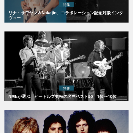
特集
リナ・サワヤマ＆Nakajin、コラボレーション記念対談インタ
ヴュー
特集
NMEが選ぶ、ビートルズ究極の名曲ベスト50 1位〜10位