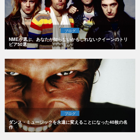
ブログ
NMEが選ぶ、あなたが知らないかもしれないクイーンのトリ
ビア50選
ブログ
ダンス・ミュージックを永遠に変えることになった40枚の名
作