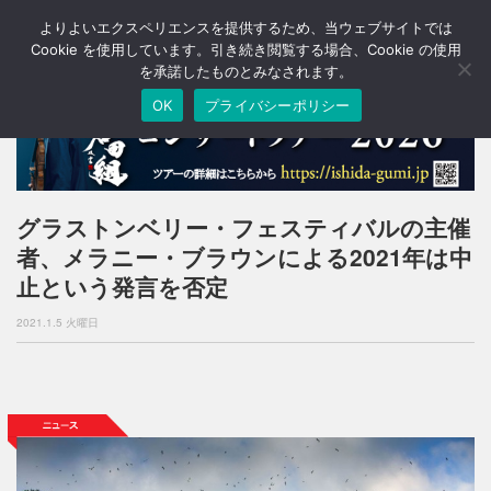
よりよいエクスペリエンスを提供するため、当ウェブサイトでは
T
o
Cookie を使用しています。引き続き閲覧する場合、Cookie の使用
g
を承諾したものとみなされます。
g
OK
プライバシーポリシー
l
e
n
a
v
i
グラストンベリー・フェスティバルの主催
g
者、メラニー・ブラウンによる2021年は中
a
t
止という発言を否定
i
o
2021.1.5 火曜日
n