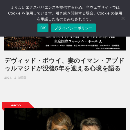
よりよいエクスペリエンスを提供するため、当ウェブサイトでは
T
o
Cookie を使用しています。引き続き閲覧する場合、Cookie の使用
g
を承諾したものとみなされます。
g
OK
プライバシーポリシー
l
e
n
a
v
i
デヴィッド・ボウイ、妻のイマン・アブド
g
ゥルマジドが没後5年を迎える心境を語る
a
t
2021.1.5 火曜日
i
o
n