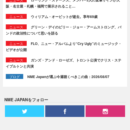
ローリング・ストーンズ、メンバー3人の直筆サインが大
阪・名古屋・札幌・福岡で展示されること…
ニュース
ウィリアム・オービットが逝去。享年69歳
ニュース
グリーン・デイのビリー・ジョー・アームストロング、バ
ンドの政治性について思いを語る
ニュース
FLO、ニュー・アルバムより“Cry Ugly”のミュージック・
ビデオが公開
ニュース
ガンズ・アンド・ローゼズ、トロント公演でクリス・ステ
イプルトンと共演
ブログ
NME Japanが選ぶ今週聴くべきこの曲：2026/08/07
NME JAPANをフォロー