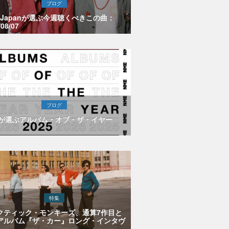
ブログ
E Japanが選ぶ今週聴くべきこの曲：
/08/07
ブログ
Eが選ぶアルバム・オブ・ザ・イヤー
特集
クティック・モンキーズ、通算7作目と
アルバム『ザ・カー』ロング・インタヴ