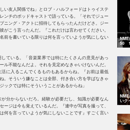
しい友人関係でね」とロブ・ハルフォードはトゥイステ
レンチのポッドキャストで語っている。「それでジュー
プニング・アクトに招待してもらったんだけどさ。ジー
彼がこう言ったんだ。『これだけは言わせてください。
名前を書いている限りは何を言っていようが気にしない
NM
50 
明している。「音楽業界では特にたくさんの意見があっ
ール不能なんだよ。それを見定めなきゃいけないんだ。
生活に入るこんでくるものもあるからね。『お前は最低
ね。そういう嫌なことは全部、付き合い方を学ばなきゃ
ジックでは特にそういうことがあるからね」
NM
方が分からないだろ。経験が必要だし、知識が必要なん
いク
セージは今も覚えているんだ。『連中が写真を撮って、
は何を言っていようが気にしないことです』すごく言い