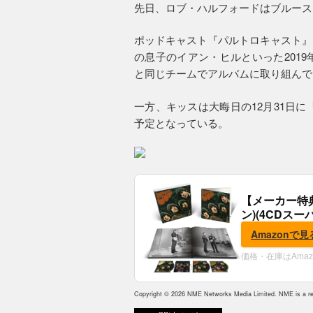
先日、ロブ・ハルフォードはブルース
ポッドキャスト『パルトロキャスト』
の息子のイアン・ヒルといった201
と同じチームでアルバムに取り組んで
一方、キッスは大晦日の12月31日に
予定となっている。
【メーカー特
ン)(4CDスー
典:B2ポスター
Amazonで見
価格・在庫はAma
Copyright © 2026 NME Networks Media Limited. NME is a reg