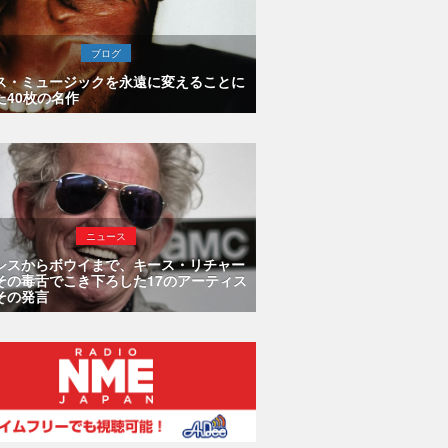
ブログ
ス・ミュージックを永遠に変えることに
た40枚の名作
ニュース
シスからボウイまで、キース・リチャー
その毒舌でこき下ろした17のアーティス
その発言