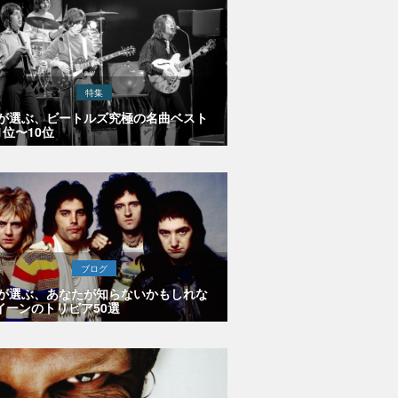
特集
Eが選ぶ、ビートルズ究極の名曲ベスト
1位〜10位
ブログ
Eが選ぶ、あなたが知らないかもしれな
イーンのトリビア50選