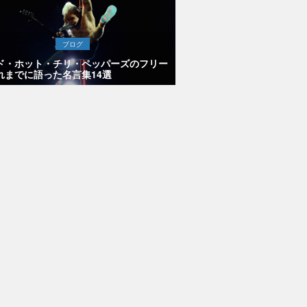
ブログ
ド・ホット・チリ・ペッパーズのフリー
れまでに語った名言集14選