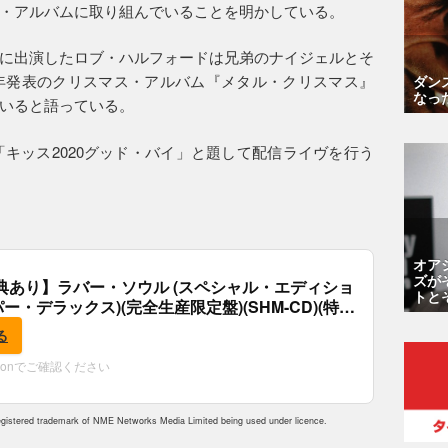
・アルバムに取り組んでいることを明かしている。
に出演したロブ・ハルフォードは兄弟のナイジェルとそ
9年発表のクリスマス・アルバム『メタル・クリスマス』
ダン
なっ
いると語っている。
「キッス2020グッド・バイ」と題して配信ライヴを行う
オア
ズが
典あり】ラバー・ソウル (スペシャル・エディショ
トと
パー・デラックス)(完全生産限定盤)(SHM-CD)(特
付)
る
zonでご確認ください
istered trademark of NME Networks Media Limited being used under licence.