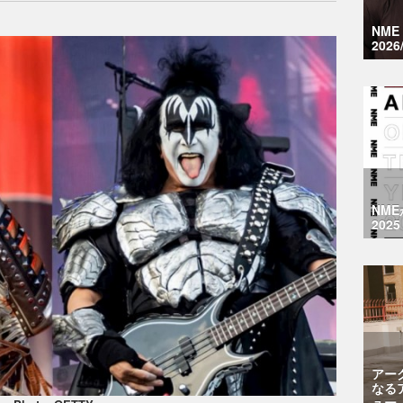
NM
2026
NM
2025
アー
なる
ュー