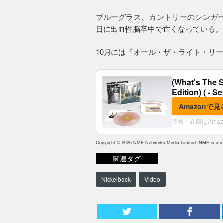
ブルーグラス、カントリーのシンガー
日に出血性脳卒中で亡くなっている。
10月には『オール・ザ・ライト・リ
(What's The S
Edition) ( - S
Amazonで見
価格・在庫はAma
Copyright © 2026 NME Networks Media Limited. NME is a reg
関連タグ
Nickelback
Video