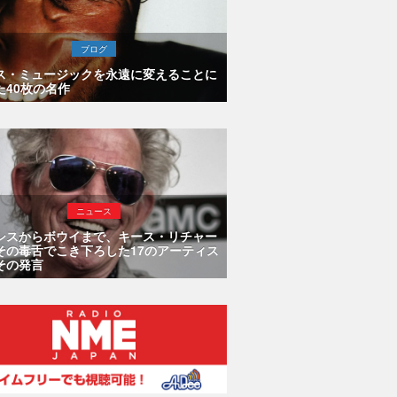
ブログ
ス・ミュージックを永遠に変えることに
た40枚の名作
ニュース
シスからボウイまで、キース・リチャー
その毒舌でこき下ろした17のアーティス
その発言