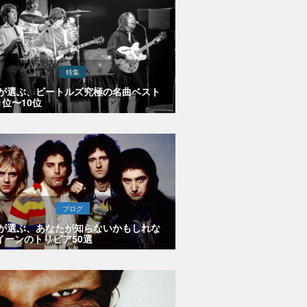
特集
Eが選ぶ、ビートルズ究極の名曲ベスト
1位〜10位
ブログ
Eが選ぶ、あなたが知らないかもしれな
イーンのトリビア50選