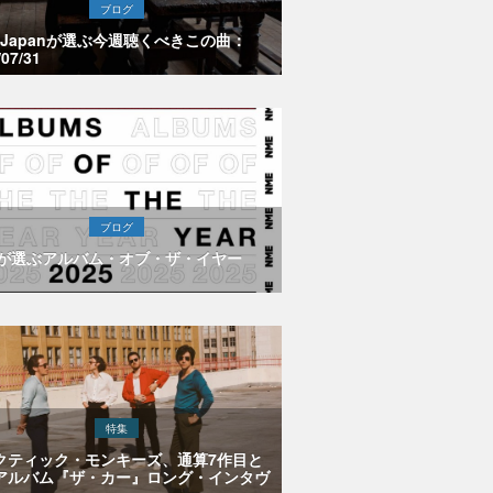
ブログ
E Japanが選ぶ今週聴くべきこの曲：
/07/31
ブログ
Eが選ぶアルバム・オブ・ザ・イヤー
特集
クティック・モンキーズ、通算7作目と
アルバム『ザ・カー』ロング・インタヴ